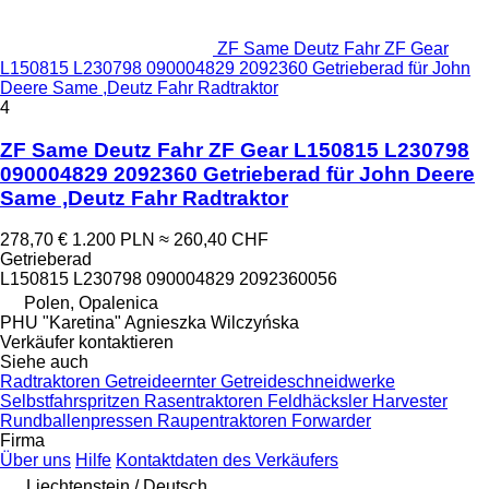
ZF Same Deutz Fahr ZF Gear
L150815 L230798 090004829 2092360 Getrieberad für John
Deere Same ,Deutz Fahr Radtraktor
4
ZF Same Deutz Fahr ZF Gear L150815 L230798
090004829 2092360 Getrieberad für John Deere
Same ,Deutz Fahr Radtraktor
278,70 €
1.200 PLN
≈ 260,40 CHF
Getrieberad
L150815 L230798 090004829 2092360056
Polen, Opalenica
PHU "Karetina" Agnieszka Wilczyńska
Verkäufer kontaktieren
Siehe auch
Radtraktoren
Getreideernter
Getreideschneidwerke
Selbstfahrspritzen
Rasentraktoren
Feldhäcksler
Harvester
Rundballenpressen
Raupentraktoren
Forwarder
Firma
Über uns
Hilfe
Kontaktdaten des Verkäufers
Liechtenstein / Deutsch