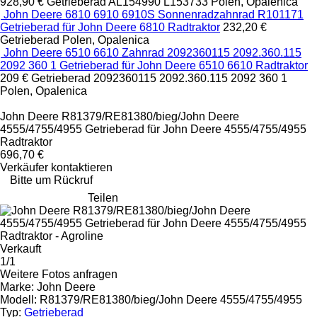
928,90 €
Getrieberad
AL154990 L153733
Polen, Opalenica
John Deere 6810 6910 6910S Sonnenradzahnrad R101171
Getrieberad für John Deere 6810 Radtraktor
232,20 €
Getrieberad
Polen, Opalenica
John Deere 6510 6610 Zahnrad 2092360115 2092.360.115
2092 360 1 Getrieberad für John Deere 6510 6610 Radtraktor
209 €
Getrieberad
2092360115 2092.360.115 2092 360 1
Polen, Opalenica
John Deere R81379/RE81380/bieg/John Deere
4555/4755/4955 Getrieberad für John Deere 4555/4755/4955
Radtraktor
696,70 €
Verkäufer kontaktieren
Bitte um Rückruf
Teilen
Verkauft
1/1
Weitere Fotos anfragen
Marke:
John Deere
Modell:
R81379/RE81380/bieg/John Deere 4555/4755/4955
Typ:
Getrieberad