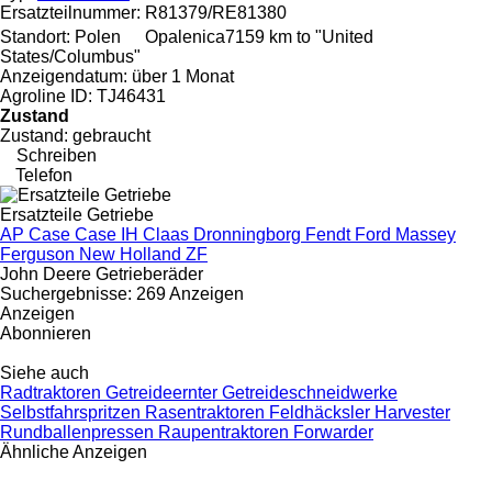
Ersatzteilnummer:
R81379/RE81380
Standort:
Polen
Opalenica
7159 km to "United
States/Columbus"
Anzeigendatum:
über 1 Monat
Agroline ID:
TJ46431
Zustand
Zustand:
gebraucht
Schreiben
Telefon
Ersatzteile Getriebe
AP
Case
Case IH
Claas
Dronningborg
Fendt
Ford
Massey
Ferguson
New Holland
ZF
John Deere Getrieberäder
Suchergebnisse:
269 Anzeigen
Anzeigen
Abonnieren
Siehe auch
Radtraktoren
Getreideernter
Getreideschneidwerke
Selbstfahrspritzen
Rasentraktoren
Feldhäcksler
Harvester
Rundballenpressen
Raupentraktoren
Forwarder
Ähnliche Anzeigen