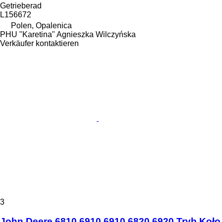
Getrieberad
L156672
Polen, Opalenica
PHU "Karetina" Agnieszka Wilczyńska
Verkäufer kontaktieren
3
John Deere 6810 6910 6910 6820 6920 Tryb Koło