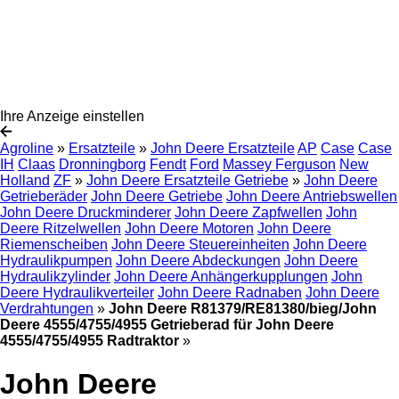
Ihre Anzeige einstellen
Agroline
»
Ersatzteile
»
John Deere Ersatzteile
AP
Case
Case
IH
Claas
Dronningborg
Fendt
Ford
Massey Ferguson
New
Holland
ZF
»
John Deere Ersatzteile Getriebe
»
John Deere
Getrieberäder
John Deere Getriebe
John Deere Antriebswellen
John Deere Druckminderer
John Deere Zapfwellen
John
Deere Ritzelwellen
John Deere Motoren
John Deere
Riemenscheiben
John Deere Steuereinheiten
John Deere
Hydraulikpumpen
John Deere Abdeckungen
John Deere
Hydraulikzylinder
John Deere Anhängerkupplungen
John
Deere Hydraulikverteiler
John Deere Radnaben
John Deere
Verdrahtungen
»
John Deere R81379/RE81380/bieg/John
Deere 4555/4755/4955 Getrieberad für John Deere
4555/4755/4955 Radtraktor
»
John Deere