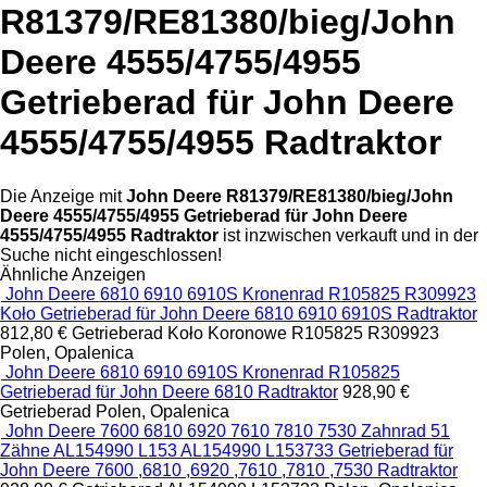
R81379/RE81380/bieg/John
Deere 4555/4755/4955
Getrieberad für John Deere
4555/4755/4955 Radtraktor
Die Anzeige mit
John Deere R81379/RE81380/bieg/John
Deere 4555/4755/4955 Getrieberad für John Deere
4555/4755/4955 Radtraktor
ist inzwischen verkauft und in der
Suche nicht eingeschlossen!
Ähnliche Anzeigen
John Deere 6810 6910 6910S Kronenrad R105825 R309923
Koło Getrieberad für John Deere 6810 6910 6910S Radtraktor
812,80 €
Getrieberad
Koło Koronowe R105825 R309923
Polen, Opalenica
John Deere 6810 6910 6910S Kronenrad R105825
Getrieberad für John Deere 6810 Radtraktor
928,90 €
Getrieberad
Polen, Opalenica
John Deere 7600 6810 6920 7610 7810 7530 Zahnrad 51
Zähne AL154990 L153 AL154990 L153733 Getrieberad für
John Deere 7600 ,6810 ,6920 ,7610 ,7810 ,7530 Radtraktor