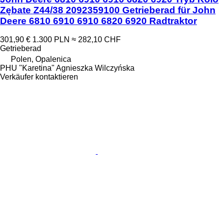
Zębate Z44/38 2092359100 Getrieberad für John
Deere 6810 6910 6910 6820 6920 Radtraktor
301,90 €
1.300 PLN
≈ 282,10 CHF
Getrieberad
Polen, Opalenica
PHU "Karetina" Agnieszka Wilczyńska
Verkäufer kontaktieren