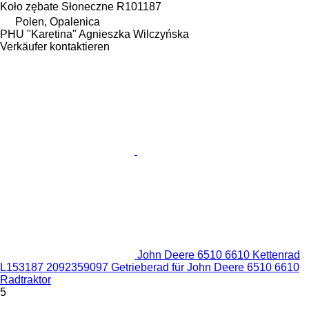
Koło zębate Słoneczne R101187
Polen, Opalenica
PHU "Karetina" Agnieszka Wilczyńska
Verkäufer kontaktieren
John Deere 6510 6610 Kettenrad
L153187 2092359097 Getrieberad für John Deere 6510 6610
Radtraktor
5