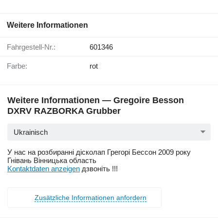
Weitere Informationen
Fahrgestell-Nr.:
601346
Farbe:
rot
Weitere Informationen — Gregoire Besson
DXRV RAZBORKA Grubber
Ukrainisch
У нас на розбиранні дісколап Грегорі Бессон 2009 року
Гнівань Вінницька область
Kontaktdaten anzeigen
дзвоніть !!!
Zusätzliche Informationen anfordern