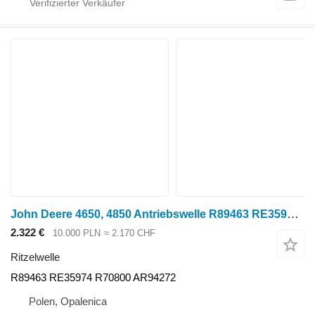
John Deere 4650, 4850 Antriebswelle R89463 RE35974 R70800 AR94272 Ritzelwelle für John Deere 4650, 4850 Radtraktor
2.322 €
10.000 PLN
≈ 2.170 CHF
Ritzelwelle
R89463 RE35974 R70800 AR94272
Polen, Opalenica