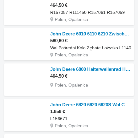
464,50 €
R157057 R111450 R157061 R157059
Polen, Opalenica
John Deere 6010 6110 6210 Zwischenwellen-Zahnradlager L114042 L156913 Wał Ritzelwelle für John Deere 6010 6110 6210 Radtraktor
580,60 €
Wał Pośredni Koło Zębate Łożysko L114042
Polen, Opalenica
John Deere 6800 Halterwellenrad HXE111108 HXE31142 AXE22966 Ritzelwelle für John Deere 6800 Radtraktor
464,50 €
Polen, Opalenica
John Deere 6820 6920 6920S Wał CZĘŚCI L156671 Ritzelwelle für John Deere 6820, 6920 ,6920S Radtraktor
1.858 €
L156671
Polen, Opalenica