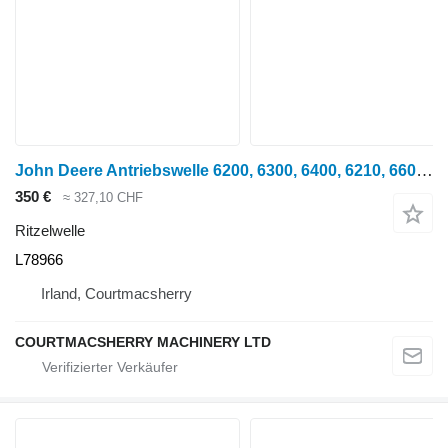
John Deere Antriebswelle 6200, 6300, 6400, 6210, 6600 L78966 Ritzelwelle für John Deere 6200 Radtraktor
350 €
≈ 327,10 CHF
Ritzelwelle
L78966
Irland, Courtmacsherry
COURTMACSHERRY MACHINERY LTD