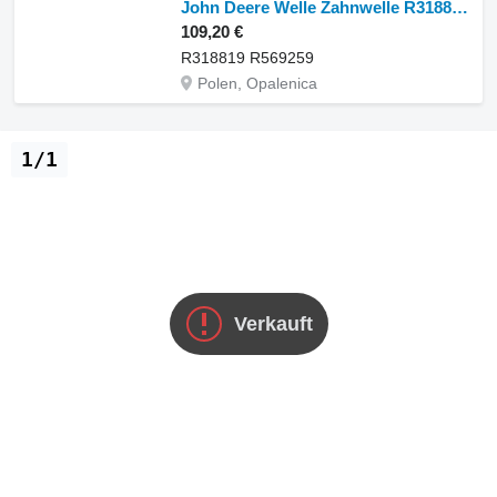
John Deere Welle Zahnwelle R318819 R569259 Ritzelwelle für John Deere Radtraktor
109,20 €
R318819 R569259
Polen, Opalenica
1/1
Verkauft