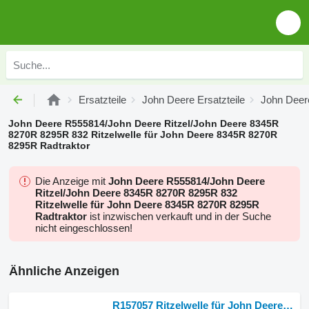
Ersatzteile
John Deere Ersatzteile
John Deere
John Deere R555814/John Deere Ritzel/John Deere 8345R
8270R 8295R 832 Ritzelwelle für John Deere 8345R 8270R
8295R Radtraktor
Die Anzeige mit
John Deere R555814/John Deere
Ritzel/John Deere 8345R 8270R 8295R 832
Ritzelwelle für John Deere 8345R 8270R 8295R
Radtraktor
ist inzwischen verkauft und in der Suche
nicht eingeschlossen!
Ähnliche Anzeigen
R157057 Ritzelwelle für John Deere 8110 8120 8210 9120 9220 Radtraktor