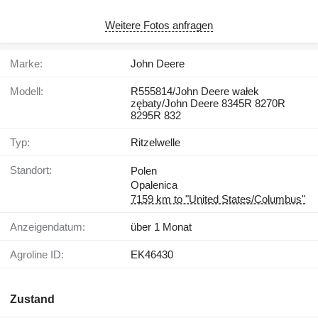
Weitere Fotos anfragen
Marke:
John Deere
Modell:
R555814/John Deere wałek
zębaty/John Deere 8345R 8270R
8295R 832
Typ:
Ritzelwelle
Standort:
Polen
Opalenica
7159 km to "United States/Columbus"
Anzeigendatum:
über 1 Monat
Agroline ID:
EK46430
Zustand