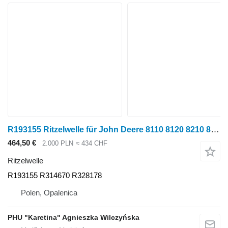
R193155 Ritzelwelle für John Deere 8110 8120 8210 8230 8330 8430 Radtraktor
464,50 €
2.000 PLN
≈ 434 CHF
Ritzelwelle
R193155 R314670 R328178
Polen, Opalenica
PHU "Karetina" Agnieszka Wilczyńska