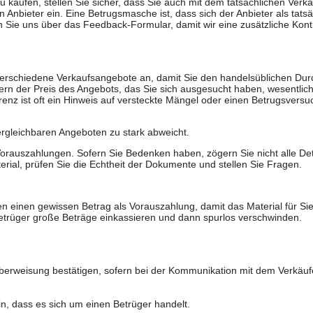
u kaufen, stellen Sie sicher, dass Sie auch mit dem tatsächlichen Verkä
 Anbieter ein. Eine Betrugsmasche ist, dass sich der Anbieter als tatsä
 Sie uns über das Feedback-Formular, damit wir eine zusätzliche Kontr
 verschiedene Verkaufsangebote an, damit Sie den handelsüblichen Durc
rn der Preis des Angebots, das Sie sich ausgesucht haben, wesentlich n
renz ist oft ein Hinweis auf versteckte Mängel oder einen Betrugsversu
ergleichbaren Angeboten zu stark abweicht.
rauszahlungen. Sofern Sie Bedenken haben, zögern Sie nicht alle Deta
erial, prüfen Sie die Echtheit der Dokumente und stellen Sie Fragen.
n einen gewissen Betrag als Vorauszahlung, damit das Material für Sie 
trüger große Beträge einkassieren und dann spurlos verschwinden.
berweisung bestätigen, sofern bei der Kommunikation mit dem Verkäuf
in, dass es sich um einen Betrüger handelt.