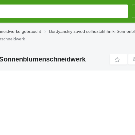
neidwerke gebraucht
Berdyanskiy zavod selhoztekhhniki Sonnen
nschneidwerk
B Sonnenblumenschneidwerk