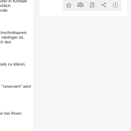
ufer in Kontakt
chlich
olle
hschnittspreis
iedriger ist,
ch des
ils zu klären,
"reserviert" wird
er bei Ihnen