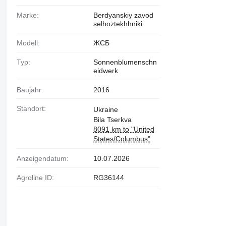
Marke:
Berdyanskiy zavod
selhoztekhhniki
Modell:
ЖСБ
Typ:
Sonnenblumenschn
eidwerk
Baujahr:
2016
Standort:
Ukraine
Bila Tserkva
8091 km to "United
States/Columbus"
Anzeigendatum:
10.07.2026
Agroline ID:
RG36144