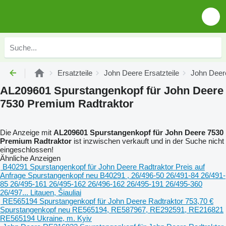
Ersatzteile
John Deere Ersatzteile
John Deer
AL209601 Spurstangenkopf für John Deere
7530 Premium Radtraktor
Die Anzeige mit
AL209601 Spurstangenkopf für John Deere 7530
Premium Radtraktor
ist inzwischen verkauft und in der Suche nicht
eingeschlossen!
Ähnliche Anzeigen
B40291 Spurstangenkopf für John Deere Radtraktor
Preis auf
Anfrage
Spurstangenkopf
neu
B40291 , 26/496-50 26/491-84 26/491-
85 26/495-161 26/495-162 26/496-162 26/495-191 26/495-360
26/497...
Litauen, Šiauliai
RE565194 Spurstangenkopf für John Deere Radtraktor
753,70 €
Spurstangenkopf
neu
RE565194, RE587967, RE292591, RE216821
RE565194
Ukraine, m. Kyiv