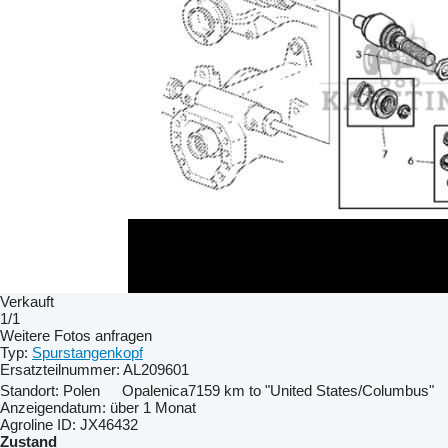
Verkauft
1/1
Weitere Fotos anfragen
Typ:
Spurstangenkopf
Ersatzteilnummer:
AL209601
Standort:
Polen
Opalenica
7159 km to "United States/Columbus"
Anzeigendatum:
über 1 Monat
Agroline ID:
JX46432
Zustand