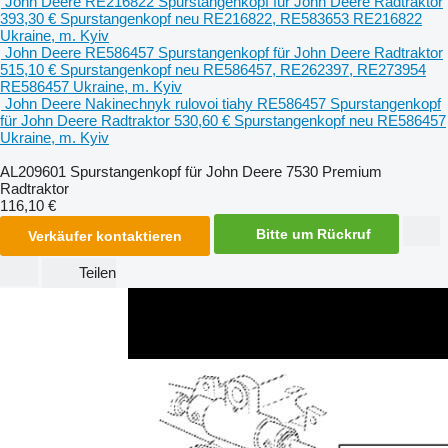
John Deere RE216822 Spurstangenkopf für John Deere Radtraktor
393,30 €
Spurstangenkopf
neu
RE216822, RE583653 RE216822
Ukraine, m. Kyiv
John Deere RE586457 Spurstangenkopf für John Deere Radtraktor
515,10 €
Spurstangenkopf
neu
RE586457, RE262397, RE273954
RE586457
Ukraine, m. Kyiv
John Deere Nakinechnyk rulovoi tiahy RE586457 Spurstangenkopf
für John Deere Radtraktor
530,60 €
Spurstangenkopf
neu
RE586457
Ukraine, m. Kyiv
AL209601 Spurstangenkopf für John Deere 7530 Premium
Radtraktor
116,10 €
Bitte um Rückruf
Verkäufer kontaktieren
Teilen