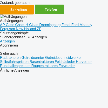
Zustand:
gebraucht
Telefon
Schreiben
Aufhängungen
AP
Case
Case IH
Claas
Dronningborg
Fendt
Ford
Massey
Ferguson
New Holland
ZF
Spurstangenköpfe
Suchergebnisse:
78 Anzeigen
Anzeigen
Abonnieren
Siehe auch
Radtraktoren
Getreideernter
Getreideschneidwerke
Selbstfahrspritzen
Rasentraktoren
Feldhäcksler
Harvester
Rundballenpressen
Raupentraktoren
Forwarder
Ähnliche Anzeigen