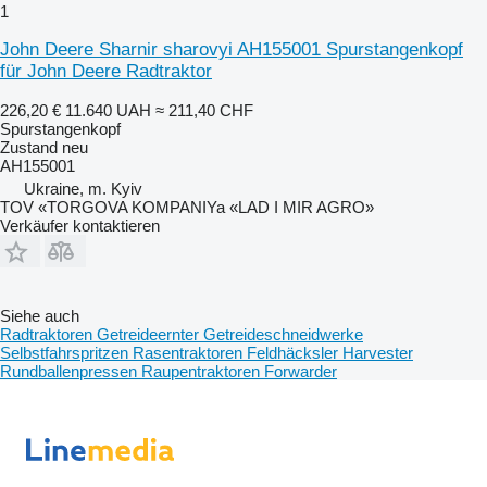
1
John Deere Sharnir sharovyi AH155001 Spurstangenkopf
für John Deere Radtraktor
226,20 €
11.640 UAH
≈ 211,40 CHF
Spurstangenkopf
Zustand
neu
AH155001
Ukraine, m. Kyiv
TOV «TORGOVA KOMPANIYa «LAD I MIR AGRO»
Verkäufer kontaktieren
Siehe auch
Radtraktoren
Getreideernter
Getreideschneidwerke
Selbstfahrspritzen
Rasentraktoren
Feldhäcksler
Harvester
Rundballenpressen
Raupentraktoren
Forwarder