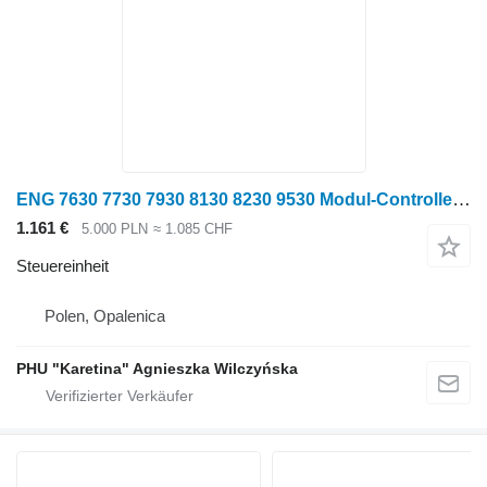
ENG 7630 7730 7930 8130 8230 9530 Modul-Controller-Computer RE520953 Steuereinheit für John Deere 7630 7730 7930 8130 8230 9530 Radtraktor
1.161 €
5.000 PLN
≈ 1.085 CHF
Steuereinheit
Polen, Opalenica
PHU "Karetina" Agnieszka Wilczyńska