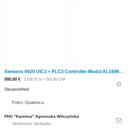
Siemens 6920 UIC3 + PLC3 Controller-Modul AL169689 A2C53108507.01 A2C530 Steuereinheit für John Deere 6920 Radtraktor
580,60 €
2.500 PLN
≈ 542,60 CHF
Steuereinheit
Polen, Opalenica
PHU "Karetina" Agnieszka Wilczyńska