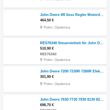
John Deere 6R 6xxx Regler Motordrehzahlregler Knopf Steuereinheit für John Deere 6R 6xxx Radtraktor
464,50 €
Polen, Opalenica
RE576340 Steuereinheit für John Deere seria 6000 7000 8000 R Radtraktor
510,90 €
RE576340
Polen, Opalenica
John Deere 7200 7230R 7260R Elektronisches Modul-Steuergerät PF81438 PFA10255 Steuereinheit für John Deere 7200 7230R 7260R Radtraktor
301,90 €
Polen, Opalenica
John Deere 7630 7730 7930 8130 8230 9530 Modul-Controller-Computer RE275622 Steuereinheit für John Deere 7630 7730 7930 8130 8230 9530 Radtraktor
696,70 €