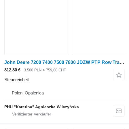
John Deere 7200 7400 7500 7800 JDZW PTP Row Trak Control AZ100562 Steuereinheit für John Deere 7500 Radtraktor
812,80 €
3.500 PLN
≈ 759,60 CHF
Steuereinheit
Polen, Opalenica
PHU "Karetina" Agnieszka Wilczyńska