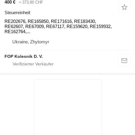
400 €
≈ 373,80 CHF
Steuereinheit
RE202676, RE165850, RE171616, RE183430,
RE62607, RE67009, RE67117, RE159620, RE159932,
RE162764,...
Ukraine, Zhytomyr
FOP Kolesnik D. V.