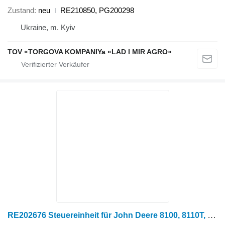
Zustand
neu
RE210850, PG200298
Ukraine, m. Kyiv
TOV «TORGOVA KOMPANIYa «LAD I MIR AGRO»
RE202676 Steuereinheit für John Deere 8100, 8110T, 8200, 8210T, 8300, 8310T, 8400, 8410T, 9300T, 9400T Radtraktor