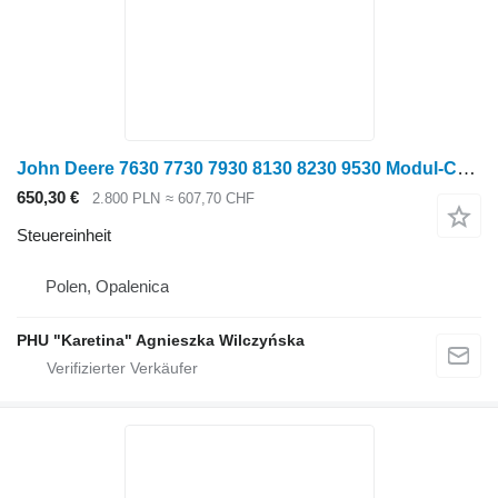
John Deere 7630 7730 7930 8130 8230 9530 Modul-Controller-Computer RE231325 Steuereinheit für John Deere 7630 7730 7930 8130 8230 9530 Radtraktor
650,30 €
2.800 PLN
≈ 607,70 CHF
Steuereinheit
Polen, Opalenica
PHU "Karetina" Agnieszka Wilczyńska