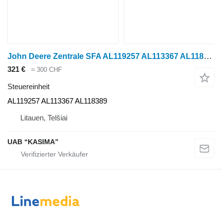
John Deere Zentrale SFA AL119257 AL113367 AL118389 Steuereinheit für John Deere 6910S Radtraktor
321 €
≈ 300 CHF
Steuereinheit
AL119257 AL113367 AL118389
Litauen, Telšiai
UAB “KASIMA”