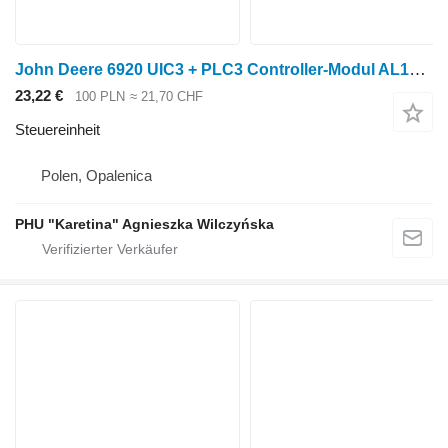
John Deere 6920 UIC3 + PLC3 Controller-Modul AL169689 A2C53108507.01 A2C530 Steuereinheit für John Deere 6920 Radtraktor
23,22 €
100 PLN
≈ 21,70 CHF
Steuereinheit
Polen, Opalenica
PHU "Karetina" Agnieszka Wilczyńska