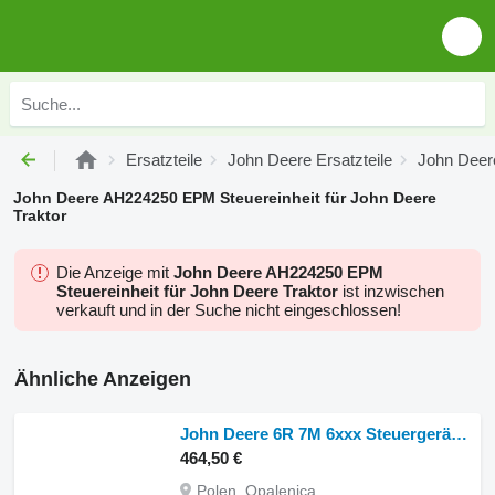
Ersatzteile
John Deere Ersatzteile
John Deere
John Deere AH224250 EPM Steuereinheit für John Deere
Traktor
Die Anzeige mit
John Deere AH224250 EPM
Steuereinheit für John Deere Traktor
ist inzwischen
verkauft und in der Suche nicht eingeschlossen!
Ähnliche Anzeigen
John Deere 6R 7M 6xxx Steuergerät ACU Modul PH90227948 Steuereinheit für John Deere 6R 7M 6xxx Radtraktor
464,50 €
Polen, Opalenica