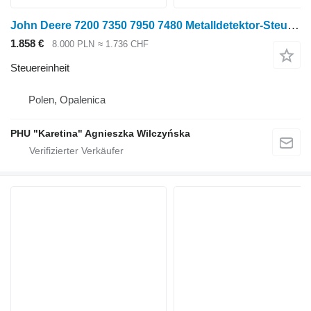
John Deere 7200 7350 7950 7480 Metalldetektor-Steuermodul SIG AZ1008 Steuereinheit für John Deere 7200 7350 7950 7480 Radtraktor
1.858 €
8.000 PLN
≈ 1.736 CHF
Steuereinheit
Polen, Opalenica
PHU "Karetina" Agnieszka Wilczyńska