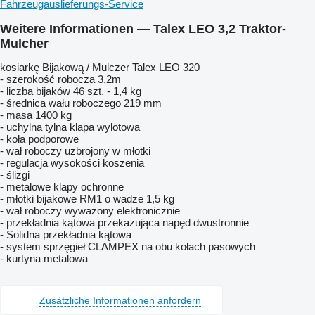
Fahrzeugauslieferungs-Service
Weitere Informationen — Talex LEO 3,2 Traktor-
Mulcher
kosiarkę Bijakową / Mulczer Talex LEO 320
- szerokość robocza 3,2m
- liczba bijaków 46 szt. - 1,4 kg
- średnica wału roboczego 219 mm
- masa 1400 kg
- uchylna tylna klapa wylotowa
- koła podporowe
- wał roboczy uzbrojony w młotki
- regulacja wysokości koszenia
- ślizgi
- metalowe klapy ochronne
- młotki bijakowe RM1 o wadze 1,5 kg
- wał roboczy wyważony elektronicznie
- przekładnia kątowa przekazująca napęd dwustronnie
- Solidna przekładnia kątowa
- system sprzęgieł CLAMPEX na obu kołach pasowych
- kurtyna metalowa
Zusätzliche Informationen anfordern