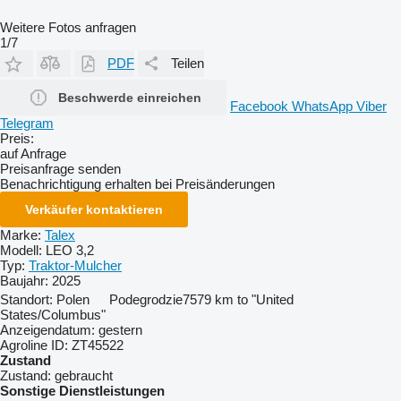
Weitere Fotos anfragen
1/7
PDF
Teilen
Beschwerde einreichen
Facebook
WhatsApp
Viber
Telegram
Preis:
auf Anfrage
Preisanfrage senden
Benachrichtigung erhalten bei Preisänderungen
Verkäufer kontaktieren
Marke:
Talex
Modell:
LEO 3,2
Typ:
Traktor-Mulcher
Baujahr:
2025
Standort:
Polen
Podegrodzie
7579 km to "United
States/Columbus"
Anzeigendatum:
gestern
Agroline ID:
ZT45522
Zustand
Zustand:
gebraucht
Sonstige Dienstleistungen