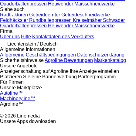
Quaderballenpressen
Heuwender
Maisschneidwerke
Siehe auch
Radtraktoren
Getreideernter
Getreideschneidwerke
Feldhäcksler
Rundballenpressen
Kreiselmäher
Schwader
Quaderballenpressen
Heuwender
Maisschneidwerke
Firma
Über uns
Hilfe
Kontaktdaten des Verkäufers
Liechtenstein / Deutsch
Allgemeine Informationen
Allgemeine Geschäftsbedingungen
Datenschutzerklärung
Sicherheitshinweise
Agroline Bewertungen
Markenkatalog
Unsere Angebote
Anzeigenschaltung auf Agroline
Ihre Anzeige einstellen
Platzieren Sie eine Bannerwerbung
Partnerprogramm
Für Firmen
Unsere Marktplätze
Autoline™
Machineryline™
Agroline™
© 2026 Linemedia
Unsere Apps downloaden