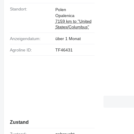
Standort:
Polen
Opalenica
7159 km to "United
States/Columbus"
Anzeigendatum:
über 1 Monat
Agroline ID:
TF46431
Zustand