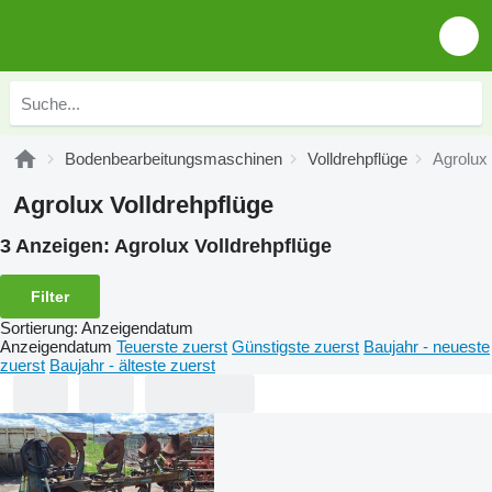
Bodenbearbeitungsmaschinen
Volldrehpflüge
Agrolux 
Agrolux Volldrehpflüge
3 Anzeigen:
Agrolux Volldrehpflüge
Filter
Sortierung
:
Anzeigendatum
Anzeigendatum
Teuerste zuerst
Günstigste zuerst
Baujahr - neueste
zuerst
Baujahr - älteste zuerst