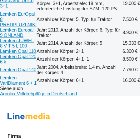
Gaspardo Unico
Körper: 3+1, Arbeitstiefe: 18 mm,
19.000 €
3+1
erforderliche Leistung der SZM: 120 PS
Lemken EurOpal
8
Anzahl der Körper: 5, Typ: für Traktor
7.500 €
PREDPLUZhNIKI
Lemken Europal
Jahr: 2010, Anzahl der Körper: 6, Typ: für
8.900 €
9 ONLAND
Traktor
Lemken JUWEL
Jahr: 2014, Anzahl der Körper: 5
15.333 €
8 V T 5 L 100
Lemken Opal 110
Anzahl der Körper: 2+1
6.300 €
Lemken Opal 120
Anzahl der Körper: 4+1+1
8.500 €
6 k
Jahr: 2004, Arbeitsbreite: 1,4 m, Anzahl
Lemken Opal 140
7.790 €
der Körper: 4
Lemken
Anzahl der Körper: 6+1
16.000 €
VariDiamant 6 + 1
Siehe auch
Agrolux Volldrehpflüge in Deutschland
Firma