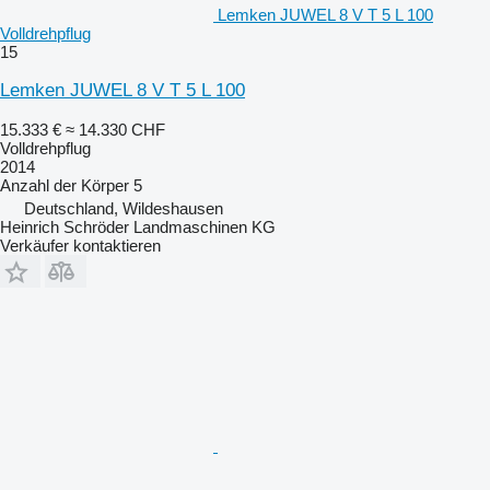
Lemken JUWEL 8 V T 5 L 100
Volldrehpflug
15
Lemken JUWEL 8 V T 5 L 100
15.333 €
≈ 14.330 CHF
Volldrehpflug
2014
Anzahl der Körper
5
Deutschland, Wildeshausen
Heinrich Schröder Landmaschinen KG
Verkäufer kontaktieren