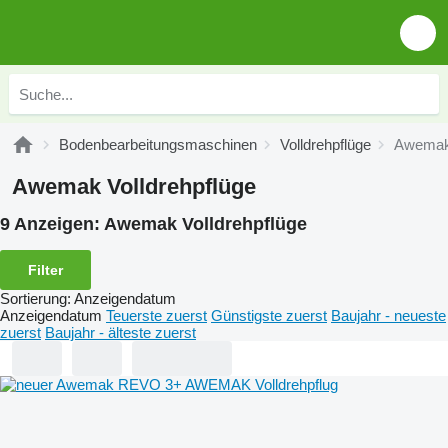
Bodenbearbeitungsmaschinen
Volldrehpflüge
Awemak 
Awemak Volldrehpflüge
9 Anzeigen:
Awemak Volldrehpflüge
Filter
Sortierung
:
Anzeigendatum
Anzeigendatum
Teuerste zuerst
Günstigste zuerst
Baujahr - neueste
zuerst
Baujahr - älteste zuerst