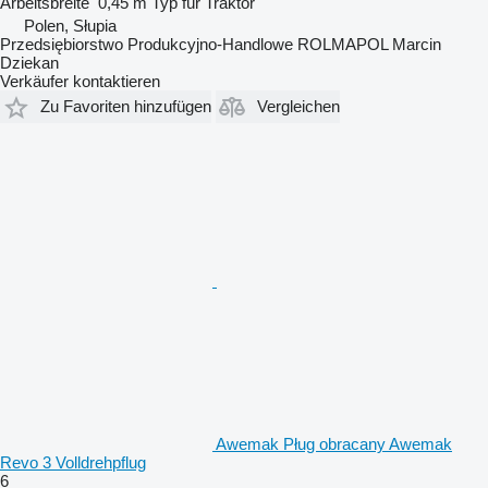
Arbeitsbreite
0,45 m
Typ
für Traktor
Polen, Słupia
Przedsiębiorstwo Produkcyjno-Handlowe ROLMAPOL Marcin
Dziekan
Verkäufer kontaktieren
Zu Favoriten hinzufügen
Vergleichen
Awemak Pług obracany Awemak
Revo 3 Volldrehpflug
6