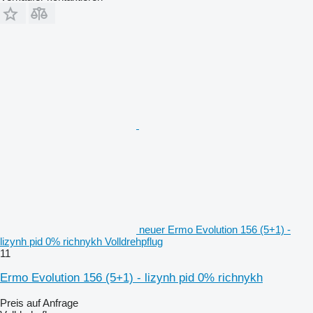
neuer Ermo Evolution 156 (5+1) -
lizynh pid 0% richnykh Volldrehpflug
11
Ermo Evolution 156 (5+1) - lizynh pid 0% richnykh
Preis auf Anfrage