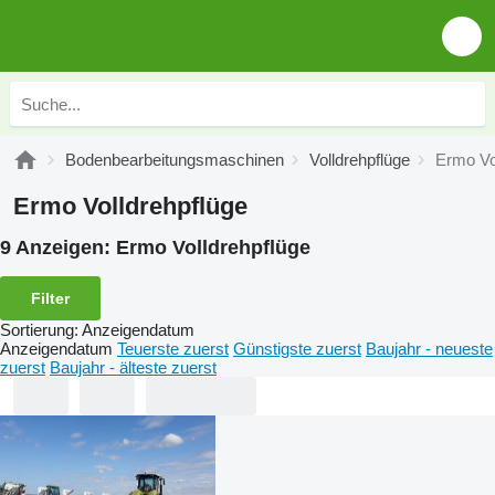
Bodenbearbeitungsmaschinen
Volldrehpflüge
Ermo Vo
Ermo Volldrehpflüge
9 Anzeigen:
Ermo Volldrehpflüge
Filter
Sortierung
:
Anzeigendatum
Anzeigendatum
Teuerste zuerst
Günstigste zuerst
Baujahr - neueste
zuerst
Baujahr - älteste zuerst