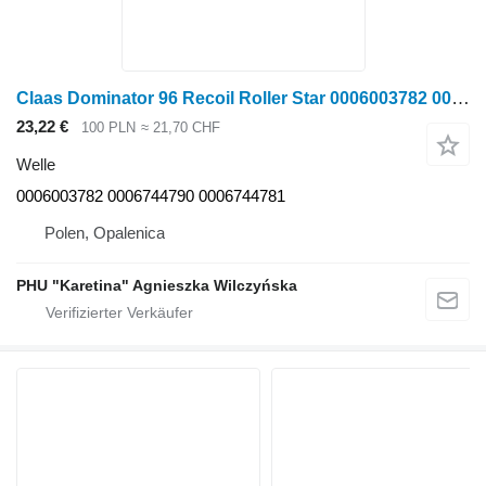
Claas Dominator 96 Recoil Roller Star 0006003782 0006744790 00067 Welle für Claas Dominator 96 Getreideernter
23,22 €
100 PLN
≈ 21,70 CHF
Welle
0006003782 0006744790 0006744781
Polen, Opalenica
PHU "Karetina" Agnieszka Wilczyńska