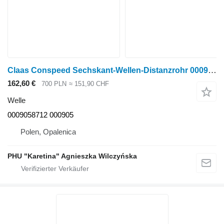
Claas Conspeed Sechskant-Wellen-Distanzrohr 0009058712 000905 für Claas Conspeed Maisschneidwerk
162,60 €
700 PLN
≈ 151,90 CHF
Welle
0009058712 000905
Polen, Opalenica
PHU "Karetina" Agnieszka Wilczyńska