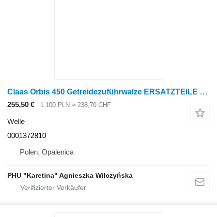
Claas Orbis 450 Getreidezuführwalze ERSATZTEILE 0001372810 00 0137 2 Welle für Claas Orbis 450 Rotations-Pflückvorsatz
255,50 €
1.100 PLN
≈ 238,70 CHF
Welle
0001372810
Polen, Opalenica
PHU "Karetina" Agnieszka Wilczyńska