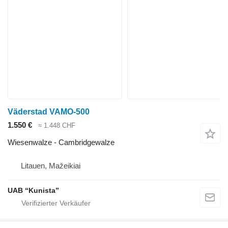
Väderstad VAMO-500
1.550 €
≈ 1.448 CHF
Wiesenwalze - Cambridgewalze
Litauen, Mažeikiai
UAB “Kunista”