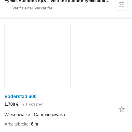
Fymas Auctions ApS – visit the auction fymasauctions.dk
Väderstad 600
1.700 €
≈ 1.589 CHF
Wiesenwalze - Cambridgewalze
Arbeitsbreite
6 m