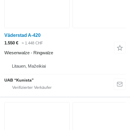
Väderstad A-420
1.550 €
≈ 1.448 CHF
Wiesenwalze - Ringwalze
Litauen, Mažeikiai
UAB “Kunista”