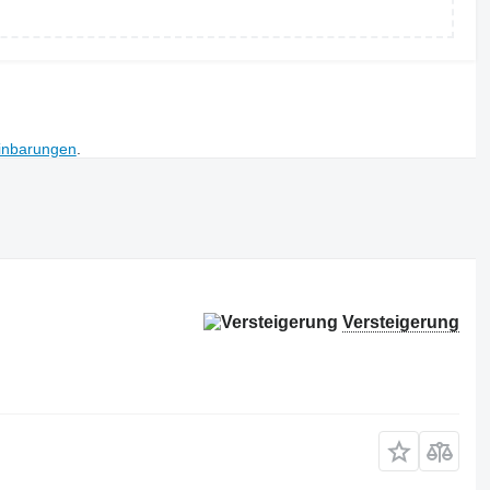
inbarungen
.
Versteigerung