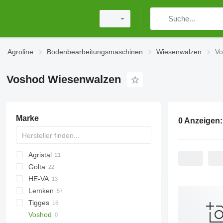
Agroline
Bodenbearbeitungsmaschinen
Wiesenwalzen
Vo
Voshod Wiesenwalzen
Marke
0 Anzeigen
Agristal
Golta
10
KW
BW
Tiger Mate
Minimax
HE-VA
Multiflex
Lemken
Cultro
Vari-Master
Tigges
Optipack
VarioPack
Lion
Dupe
Voshod
Zirkon
Synkro
KL
KZK