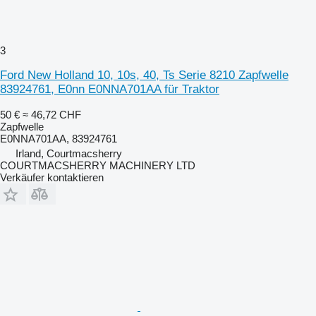
3
Ford New Holland 10, 10s, 40, Ts Serie 8210 Zapfwelle
83924761, E0nn E0NNA701AA für Traktor
50 €
≈ 46,72 CHF
Zapfwelle
E0NNA701AA, 83924761
Irland, Courtmacsherry
COURTMACSHERRY MACHINERY LTD
Verkäufer kontaktieren