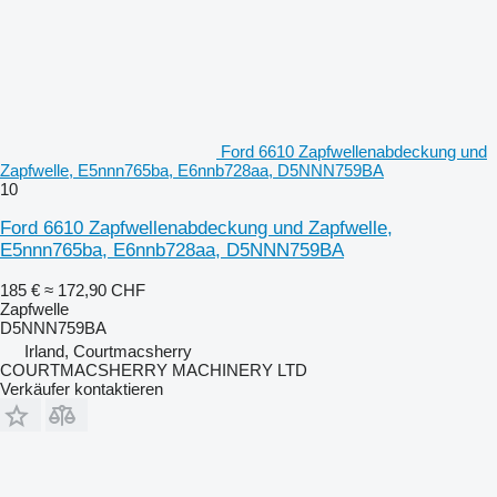
Ford 6610 Zapfwellenabdeckung und
Zapfwelle, E5nnn765ba, E6nnb728aa, D5NNN759BA
10
Ford 6610 Zapfwellenabdeckung und Zapfwelle,
E5nnn765ba, E6nnb728aa, D5NNN759BA
185 €
≈ 172,90 CHF
Zapfwelle
D5NNN759BA
Irland, Courtmacsherry
COURTMACSHERRY MACHINERY LTD
Verkäufer kontaktieren