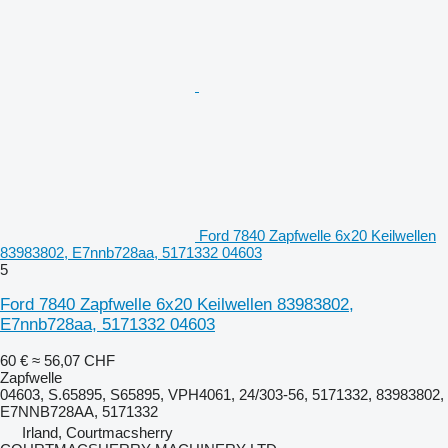
Ford 7840 Zapfwelle 6x20 Keilwellen
83983802, E7nnb728aa, 5171332 04603
5
Ford 7840 Zapfwelle 6x20 Keilwellen 83983802,
E7nnb728aa, 5171332 04603
60 €
≈ 56,07 CHF
Zapfwelle
04603, S.65895, S65895, VPH4061, 24/303-56, 5171332, 83983802,
E7NNB728AA, 5171332
Irland, Courtmacsherry