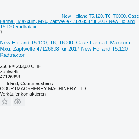
New Holland T5.120, T6, T6000, Case
Farmall, Maxxum, Mxu, Zapfwelle 47126898 für 2017 New Holland
T5.120 Radtraktor
7
New Holland T5.120, T6, T6000, Case Farmall, Maxxum,
Mxu, Zapfwelle 47126898 für 2017 New Holland T5.120
Radtraktor
250 €
≈ 233,60 CHF
Zapfwelle
47126898
Irland, Courtmacsherry
COURTMACSHERRY MACHINERY LTD
Verkäufer kontaktieren