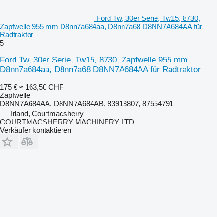
Ford Tw, 30er Serie, Tw15, 8730,
Zapfwelle 955 mm D8nn7a684aa, D8nn7a68 D8NN7A684AA für
Radtraktor
5
Ford Tw, 30er Serie, Tw15, 8730, Zapfwelle 955 mm
D8nn7a684aa, D8nn7a68 D8NN7A684AA für Radtraktor
175 €
≈ 163,50 CHF
Zapfwelle
D8NN7A684AA, D8NN7A684AB, 83913807, 87554791
Irland, Courtmacsherry
COURTMACSHERRY MACHINERY LTD
Verkäufer kontaktieren