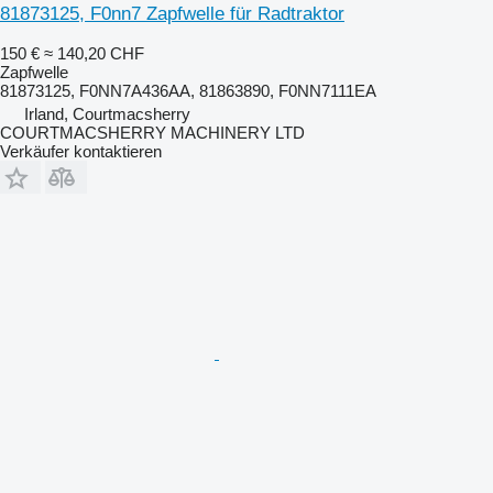
81873125, F0nn7 Zapfwelle für Radtraktor
150 €
≈ 140,20 CHF
Zapfwelle
81873125, F0NN7A436AA, 81863890, F0NN7111EA
Irland, Courtmacsherry
COURTMACSHERRY MACHINERY LTD
Verkäufer kontaktieren