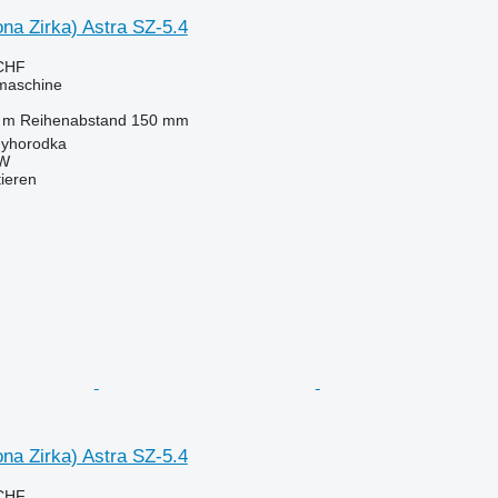
ona Zirka) Astra SZ-5.4
 CHF
maschine
 m
Reihenabstand
150 mm
nyhorodka
W
tieren
ona Zirka) Astra SZ-5.4
 CHF