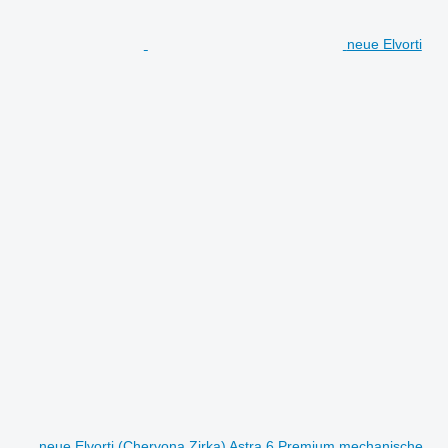
neue Elvorti
neue Elvorti (Chervona Zirka) Astra 6 Premium mechanische