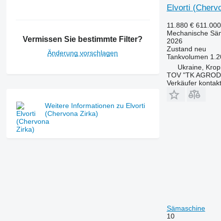
Elvorti (Cherv
11.880 €
611.00
Mechanische Sä
Vermissen Sie bestimmte Filter?
2026
Zustand
neu
Änderung vorschlagen
Tankvolumen
1.2
Ukraine, Kropi
TOV "TK AGROD
Verkäufer kontak
Weitere Informationen zu Elvorti
(Chervona Zirka)
Sämaschine
10