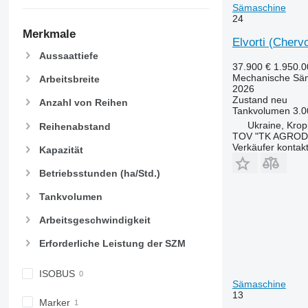
Sämaschine
24
Merkmale
Elvorti (Chervo
Aussaattiefe
37.900 €
1.950.
Mechanische Sä
Arbeitsbreite
2026
Zustand
neu
Anzahl von Reihen
Tankvolumen
3.0
Ukraine, Kropi
Reihenabstand
TOV "TK AGROD
Verkäufer kontak
Kapazität
Betriebsstunden (ha/Std.)
Tankvolumen
Arbeitsgeschwindigkeit
Erforderliche Leistung der SZM
ISOBUS
Sämaschine
13
Marker