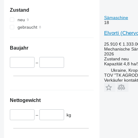
Zustand
Sämaschine
neu
18
gebraucht
Elvorti (Chervo
25.910 €
1.333.
Baujahr
Mechanische Sä
2026
Zustand
neu
–
Kapazität
4,8 ha/
Ukraine, Kropi
TOV "TK AGROD
Verkäufer kontak
Nettogewicht
–
kg