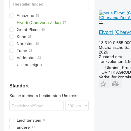
Amazone
SN300
(Chervona Zirka
11
Elvorti (Chervona Zirka)
SR
AD
Green Plains
S-series
Great Plains
Cataya
Astra
SZF
Elvorti (Cher
Kuhn
Catros
CPH
DK
Express
455
HT3000
Demeter
Duo Alfa
13.310 €
685.00
Nordsten
D-series
YP
Pronto
750
HR
NG
Vitu
Saphir
DC
30
NG
Mechanische Sä
Tume
KE
Versa
1590
HRB
Solitair
DM
Lift-o-matic
Lion
Rasat
2026
Zustand
neu
Väderstad
KG
7000
Maxima
Zirkon
NS
Vitasem
HKL
SZM
DZ
Tankvolumen
1.5
alle anzeigen
KW
Premia
KL
Cultus
D62
Ukraine, Kropi
Precea
Sitera
Rapid
TOV "TK AGROD
Verkäufer kontak
Venta
Standort
Suche in einem bestimmten Umkreis
Liechtenstein
andere