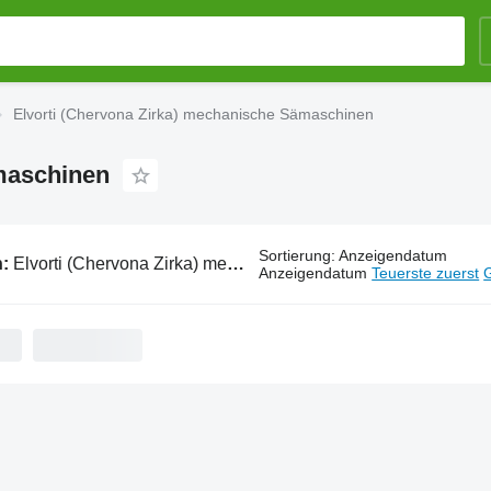
Elvorti (Chervona Zirka) mechanische Sämaschinen
maschinen
Sortierung
:
Anzeigendatum
n:
Elvorti (Chervona Zirka) mechanische Sämaschinen
Anzeigendatum
Teuerste zuerst
G