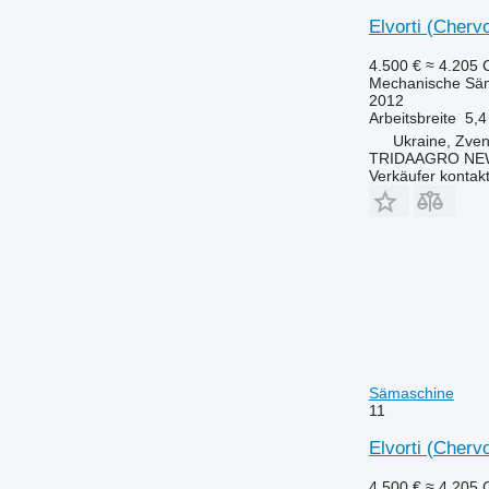
Elvorti (Cherv
4.500 €
≈ 4.205
Mechanische Sä
2012
Arbeitsbreite
5,4
Ukraine, Zve
TRIDAAGRO NE
Verkäufer kontak
Sämaschine
11
Elvorti (Cherv
4.500 €
≈ 4.205