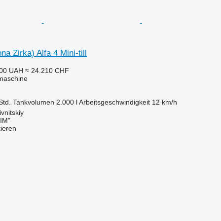
na Zirka) Alfa 4 Mini-till
000 UAH
≈ 24.210 CHF
maschine
Std.
Tankvolumen
2.000 l
Arbeitsgeschwindigkeit
12 km/h
vnitskiy
IM"
tieren