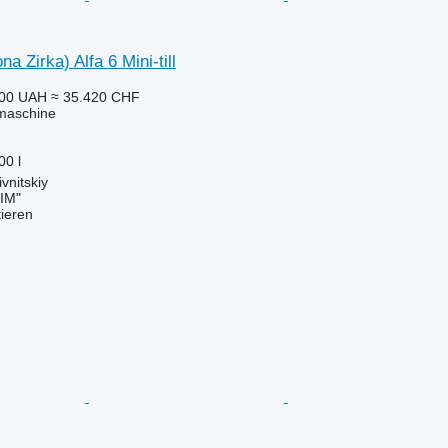
na Zirka) Alfa 6 Mini-till
000 UAH
≈ 35.420 CHF
maschine
00 l
vnitskiy
IM"
tieren