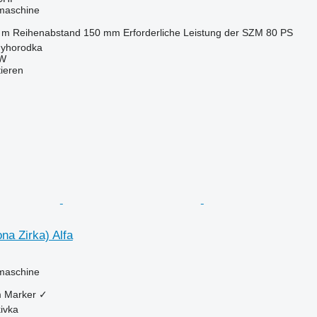
maschine
 m
Reihenabstand
150 mm
Erforderliche Leistung der SZM
80 PS
nyhorodka
W
tieren
na Zirka) Alfa
maschine
m
Marker
✓
ivka