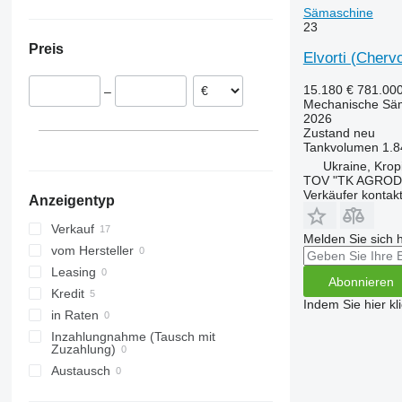
Ukraine
Sämaschine
23
Preis
Elvorti (Cherv
15.180 €
781.00
–
Mechanische Sä
2026
Zustand
neu
Tankvolumen
1.8
Ukraine, Kropi
TOV "TK AGROD
Verkäufer kontak
Anzeigentyp
Verkauf
Melden Sie sich 
vom Hersteller
Leasing
Abonnieren
Kredit
Indem Sie hier kl
in Raten
Inzahlungnahme (Tausch mit
Zuzahlung)
Austausch