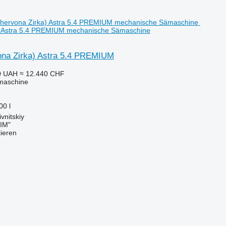
) Astra 5.4 PREMIUM mechanische Sämaschine
vona Zirka) Astra 5.4 PREMIUM
0 UAH
≈ 12.440 CHF
maschine
00 l
vnitskiy
IM"
tieren