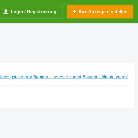
Login / Registrierung
Ihre Anzeige einstellen
ünstigste zuerst
Baujahr - neueste zuerst
Baujahr - älteste zuerst