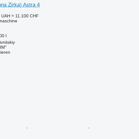
ona Zirka) Astra 4
0 UAH
≈ 11.100 CHF
maschine
00 l
vnitskiy
IM"
tieren