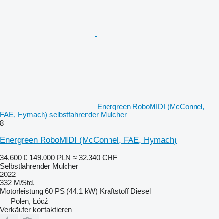
Energreen RoboMIDI (McConnel,
FAE, Hymach) selbstfahrender Mulcher
8
Energreen RoboMIDI (McConnel, FAE, Hymach)
34.600 €
149.000 PLN
≈ 32.340 CHF
Selbstfahrender Mulcher
2022
332 M/Std.
Motorleistung
60 PS (44.1 kW)
Kraftstoff
Diesel
Polen, Łódź
Verkäufer kontaktieren