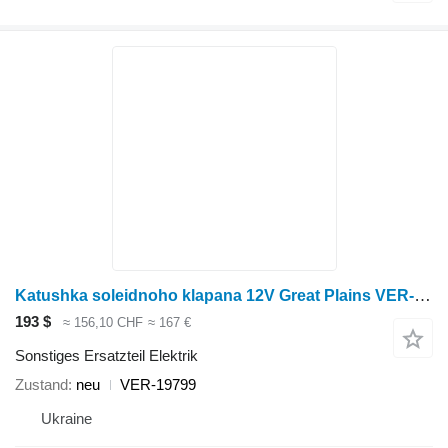
Katushka soleidnoho klapana 12V Great Plains VER-19799 für Great Plains Anbaugerät für Landmaschinen
193 $
≈ 156,10 CHF
≈ 167 €
Sonstiges Ersatzteil Elektrik
Zustand
neu
VER-19799
Ukraine