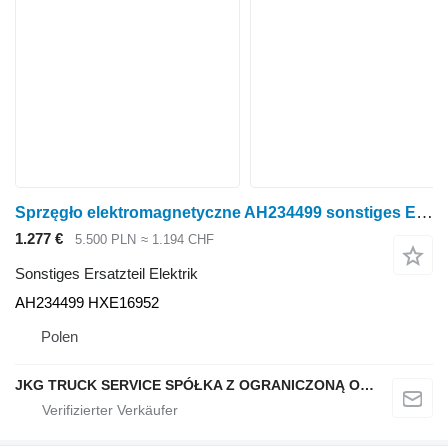
Sprzęgło elektromagnetyczne AH234499 sonstiges Ersatzteil Elektrik für John Deere T660 Getreideernter
1.277 €
5.500 PLN
≈ 1.194 CHF
Sonstiges Ersatzteil Elektrik
AH234499 HXE16952
Polen
JKG TRUCK SERVICE SPÓŁKA Z OGRANICZONĄ ODPOWIEDZIALNOŚCIĄ