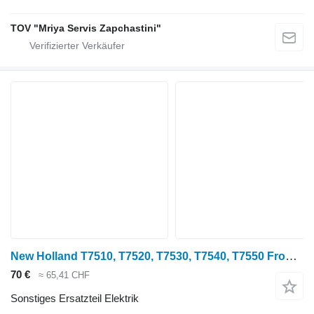
TOV "Mriya Servis Zapchastini"
New Holland T7510, T7520, T7530, T7540, T7550 Front Pto Sensor 84191824 1-40-571-041
70 €
≈ 65,41 CHF
Sonstiges Ersatzteil Elektrik