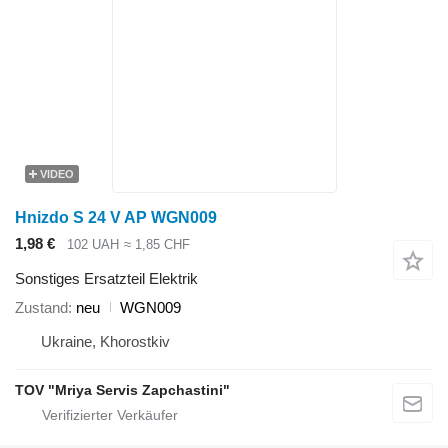
VIDEO
Hnizdo S 24 V AP WGN009
1,98 €
102 UAH
≈ 1,85 CHF
Sonstiges Ersatzteil Elektrik
Zustand
neu
WGN009
Ukraine, Khorostkiv
TOV "Mriya Servis Zapchastini"