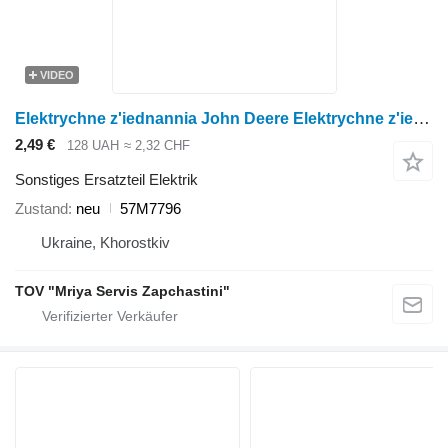
VIDEO
Elektrychne z'iednannia John Deere Elektrychne z'iednannia 57M7796 für Radtraktor
2,49 €
128 UAH
≈ 2,32 CHF
Sonstiges Ersatzteil Elektrik
Zustand
neu
57M7796
Ukraine, Khorostkiv
TOV "Mriya Servis Zapchastini"