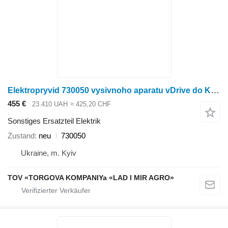
Elektropryvid 730050 vysivnoho aparatu vDrive do Kinze Kinze Elektropryvid 730050 für Kinze Elektropryvid
455 €
23.410 UAH
≈ 425,20 CHF
Sonstiges Ersatzteil Elektrik
Zustand
neu
730050
Ukraine, m. Kyiv
TOV «TORGOVA KOMPANIYa «LAD I MIR AGRO»