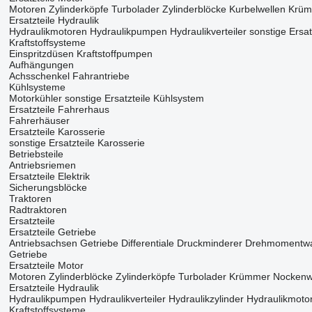
Motoren
Zylinderköpfe
Turbolader
Zylinderblöcke
Kurbelwellen
Krüm
Ersatzteile Hydraulik
Hydraulikmotoren
Hydraulikpumpen
Hydraulikverteiler
sonstige Ersat
Kraftstoffsysteme
Einspritzdüsen
Kraftstoffpumpen
Aufhängungen
Achsschenkel
Fahrantriebe
Kühlsysteme
Motorkühler
sonstige Ersatzteile Kühlsystem
Ersatzteile Fahrerhaus
Fahrerhäuser
Ersatzteile Karosserie
sonstige Ersatzteile Karosserie
Betriebsteile
Antriebsriemen
Ersatzteile Elektrik
Sicherungsblöcke
Traktoren
Radtraktoren
Ersatzteile
Ersatzteile Getriebe
Antriebsachsen
Getriebe
Differentiale
Druckminderer
Drehmomentwa
Getriebe
Ersatzteile Motor
Motoren
Zylinderblöcke
Zylinderköpfe
Turbolader
Krümmer
Nockenw
Ersatzteile Hydraulik
Hydraulikpumpen
Hydraulikverteiler
Hydraulikzylinder
Hydraulikmoto
Kraftstoffsysteme