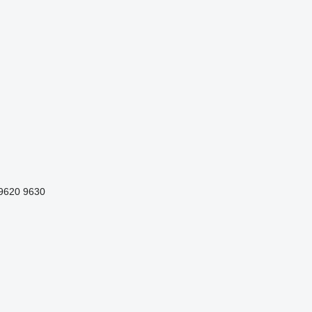
9620
9630