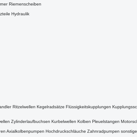
mer
Riemenscheiben
zteile Hydraulik
ndler
Ritzelwellen
Kegelradsätze
Flüssigkeitskupplungen
Kupplungssc
ellen
Zylinderlaufbuchsen
Kurbelwellen
Kolben
Pleuelstangen
Motorsc
ren
Axialkolbenpumpen
Hochdruckschläuche
Zahnradpumpen
sonstige