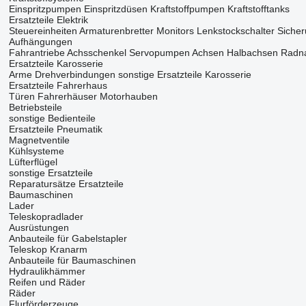
Einspritzpumpen
Einspritzdüsen
Kraftstoffpumpen
Kraftstofftanks
Ersatzteile Elektrik
Steuereinheiten
Armaturenbretter
Monitors
Lenkstockschalter
Sicher
Aufhängungen
Fahrantriebe
Achsschenkel
Servopumpen
Achsen
Halbachsen
Radn
Ersatzteile Karosserie
Arme
Drehverbindungen
sonstige Ersatzteile Karosserie
Ersatzteile Fahrerhaus
Türen
Fahrerhäuser
Motorhauben
Betriebsteile
sonstige Bedienteile
Ersatzteile Pneumatik
Magnetventile
Kühlsysteme
Lüfterflügel
sonstige Ersatzteile
Reparatursätze
Ersatzteile
Baumaschinen
Lader
Teleskopradlader
Ausrüstungen
Anbauteile für Gabelstapler
Teleskop Kranarm
Anbauteile für Baumaschinen
Hydraulikhämmer
Reifen und Räder
Räder
Flurförderzeuge