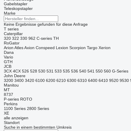
Gabelstapler
Teleskopstapler
Marke
Keine Ergebnisse gefunden für diese Anfrage
T series
Caterpillar
320
322
330
962
C-series
TH
RoGator
Arion
Atles
Axion
Conspeed
Lexion
Scorpion
Targo
Xerion
Dana
Vario
GTH
JCB
3CX
4CX
526
528
530
531
533
535
536
540
541
550
560
G-Series
John Deere
3200
3400
3420
6100
6200
6210
6300
6310
6400
6410
9520
9530
Manitou
MT
8737
P-series
ROTO
Perkins
1100 Series
2800 Series
XE
alle anzeigen
Standort
Suche in einem bestimmten Umkreis