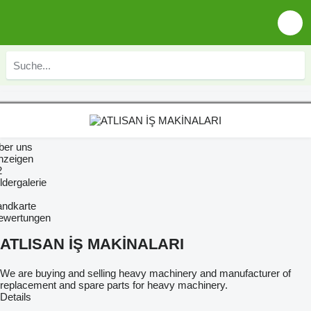
ber uns
nzeigen
2
ldergalerie
andkarte
ewertungen
ATLISAN İŞ MAKİNALARI
We are buying and selling heavy machinery and manufacturer of
replacement and spare parts for heavy machinery.
Details