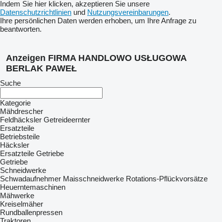
Indem Sie hier klicken, akzeptieren Sie unsere
Datenschutzrichtlinien
und
Nutzungsvereinbarungen
.
Ihre persönlichen Daten werden erhoben, um Ihre Anfrage zu
beantworten.
Anzeigen FIRMA HANDLOWO USŁUGOWA
BERLAK PAWEŁ
Suche
Kategorie
Mähdrescher
Feldhäcksler
Getreideernter
Ersatzteile
Betriebsteile
Häcksler
Ersatzteile Getriebe
Getriebe
Schneidwerke
Schwadaufnehmer
Maisschneidwerke
Rotations-Pflückvorsätze
Heuerntemaschinen
Mähwerke
Kreiselmäher
Rundballenpressen
Traktoren