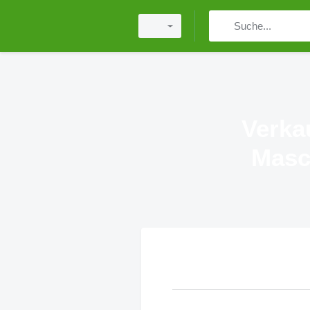
Verka
Masc