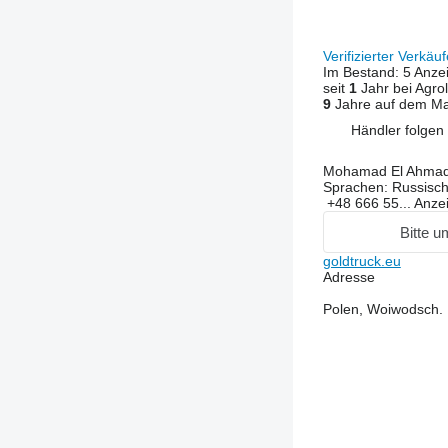
Verifizierter Verkäu
Im Bestand:
5 Anze
seit
1
Jahr bei Agrol
9
Jahre auf dem Ma
Händler folgen
Mohamad El Ahma
Sprachen:
Russisch,
+48 666 55...
Anze
Bitte u
goldtruck.eu
Adresse
Polen, Woiwodsch.