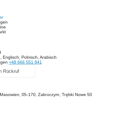
fer
igen
ine
rkt
d
 Englisch, Polnisch, Arabisch
igen
+48 666 551 841
m Rückruf
 Masowien, 05-170, Zakroczym, Trębki Nowe 50