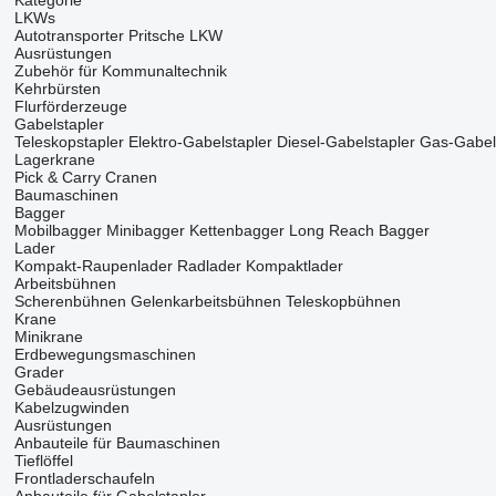
Kategorie
LKWs
Autotransporter
Pritsche LKW
Ausrüstungen
Zubehör für Kommunaltechnik
Kehrbürsten
Flurförderzeuge
Gabelstapler
Teleskopstapler
Elektro-Gabelstapler
Diesel-Gabelstapler
Gas-Gabel
Lagerkrane
Pick & Carry Cranen
Baumaschinen
Bagger
Mobilbagger
Minibagger
Kettenbagger
Long Reach Bagger
Lader
Kompakt-Raupenlader
Radlader
Kompaktlader
Arbeitsbühnen
Scherenbühnen
Gelenkarbeitsbühnen
Teleskopbühnen
Krane
Minikrane
Erdbewegungsmaschinen
Grader
Gebäudeausrüstungen
Kabelzugwinden
Ausrüstungen
Anbauteile für Baumaschinen
Tieflöffel
Frontladerschaufeln