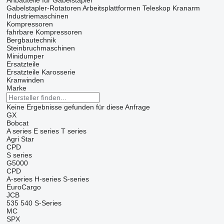
Anbauteile für Gabelstapler
Gabelstapler-Rotatoren
Arbeitsplattformen
Teleskop Kranarm
Industriemaschinen
Kompressoren
fahrbare Kompressoren
Bergbautechnik
Steinbruchmaschinen
Minidumper
Ersatzteile
Ersatzteile Karosserie
Kranwinden
Marke
Keine Ergebnisse gefunden für diese Anfrage
GX
Bobcat
A series
E series
T series
Agri Star
CPD
S series
G5000
CPD
A-series
H-series
S-series
EuroCargo
JCB
535
540
S-Series
MC
SPX