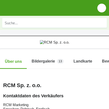
Bildergalerie
Landkarte
Bew
Über uns
13
RCM Sp. z. o.o.
Kontaktdaten des Verkäufers
RCM Marketing
Sprachen:
Polnisch, Englisch