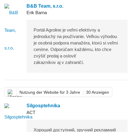
B&B Team, s.r.o.
Erik Barna
Portál Agroline je veľmi efektívny a
jednoduchý na používanie. Veľkou výhodou
je osobná podpora manažéra, ktorú si veľmi
ceníme. Odporúčam každému, kto chce
zvýšiť predaj a osloviť
zákazníkov aj v zahraničí.
Nutzung der Website für 3 Jahre
30 Anzeigen
Silgosptehnika
АСТ
Хороший доступний, зручний рекламний