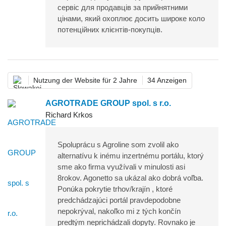
сервіс для продавців за прийнятними
цінами, який охоплює досить широке коло
потенційних клієнтів-покупців.
Nutzung der Website für 2 Jahre
34 Anzeigen
AGROTRADE GROUP spol. s r.o.
Richard Krkos
Spoluprácu s Agroline som zvolil ako
alternatívu k inému inzertnému portálu, ktorý
sme ako firma využívali v minulosti asi
8rokov. Agonetto sa ukázal ako dobrá voľba.
Ponúka pokrytie trhov/krajín , ktoré
predchádzajúci portál pravdepodobne
nepokrýval, nakoľko mi z tých končín
predtým neprichádzali dopyty. Rovnako je