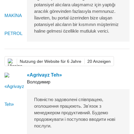
potansiyel alıcılara ulaşmamız için yaptığı
aracılık görevinden fazlasıyla memnunuz.
İlaveten, bu portal üzerinden bize ulaşan
potansiyel alıcıların bir kısmının müşterimiz
haline gelmesi özellikle mutluluk verici.
Nutzung der Website für 6 Jahre
20 Anzeigen
«Agrivayz Teh»
Володимир
Повністю задоволені співпрацею,
оголошення працюють. Зв'язок з
менеджером продуктивний. Будемо
продовжувати і поступово вводити нові
послуги.