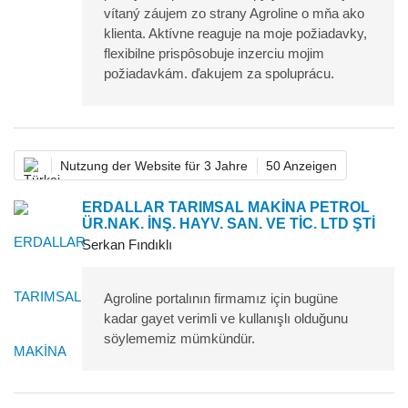
vítaný záujem zo strany Agroline o mňa ako
klienta. Aktívne reaguje na moje požiadavky,
flexibilne prispôsobuje inzerciu mojim
požiadavkám. ďakujem za spoluprácu.
Nutzung der Website für 3 Jahre
50 Anzeigen
ERDALLAR TARIMSAL MAKİNA PETROL
ÜR.NAK. İNŞ. HAYV. SAN. VE TİC. LTD ŞTİ
Serkan Fındıklı
Agroline portalının firmamız için bugüne
kadar gayet verimli ve kullanışlı olduğunu
söylememiz mümkündür.