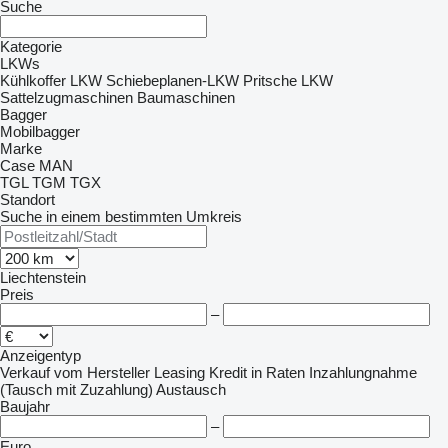
Suche
Kategorie
LKWs
Kühlkoffer LKW
Schiebeplanen-LKW
Pritsche LKW
Sattelzugmaschinen
Baumaschinen
Bagger
Mobilbagger
Marke
Case
MAN
TGL
TGM
TGX
Standort
Suche in einem bestimmten Umkreis
Liechtenstein
Preis
–
Anzeigentyp
Verkauf
vom Hersteller
Leasing
Kredit
in Raten
Inzahlungnahme
(Tausch mit Zuzahlung)
Austausch
Baujahr
–
Euro