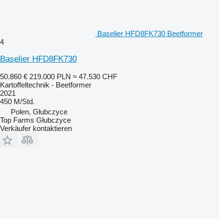
Baselier HFD8FK730 Beetformer
4
Baselier HFD8FK730
50.860 €
219.000 PLN
≈ 47.530 CHF
Kartoffeltechnik - Beetformer
2021
450 M/Std.
Polen, Głubczyce
Top Farms Głubczyce
Verkäufer kontaktieren