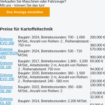
Verkaufen Sie Maschinen oder Fahrzeuge?
Mit uns - können Sie das tun!
Ihre Anzeige einstellen
Preise für Kartoffeltechnik
Baujahr: 2024, Betriebsstunden: 700 - 1.000
200.000 €
Grimme
M/Std., Anzahl von Reihen: 2 , Reihenabstand:
-
EVO 280
750 mm
360.000 €
Grimme
570.000 €
Baujahr: 2024, Betriebsstunden: 530 - 710
VARITRON
-
M/Std.
470
900.000 €
Baujahr: 2017, Betriebsstunden: 1.800 - 3.200
69.000 €
Grimme
M/Std., Arbeitsbreite: 2 m, Anzahl von Reihen:
-
SE 150
2 , Reihenabstand: 750 mm
94.000 €
Baujahr: 2020, Betriebsstunden: 360 - 1.500
100.000 €
Grimme
M/Std., Arbeitsbreite: 2 m, Anzahl von Reihen:
-
EVO 290
2 , Reihenabstand: 240 - 580 mm
230.000 €
100.000 €
Grimme
Baujahr: 2022, Betriebsstunden: 350 - 630
-
SE 260
M/Std., Anzahl von Reihen: 2
170.000 €
32.000 €
Grimme
Baujahr: 2014, Betriebsstunden: 2.200 M/Std.
-
GL 420
53.000 €