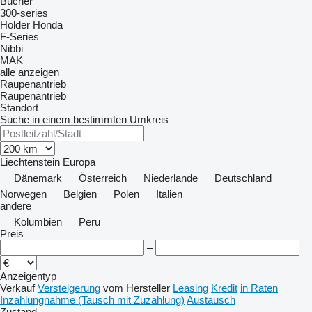
Bucher
300-series
Holder
Honda
F-Series
Nibbi
MAK
alle anzeigen
Raupenantrieb
Raupenantrieb
Standort
Suche in einem bestimmten Umkreis
Liechtenstein
Europa
Dänemark
Österreich
Niederlande
Deutschland
Norwegen
Belgien
Polen
Italien
andere
Kolumbien
Peru
Preis
–
Anzeigentyp
Verkauf
Versteigerung
vom Hersteller
Leasing
Kredit
in Raten
Inzahlungnahme (Tausch mit Zuzahlung)
Austausch
Zustand