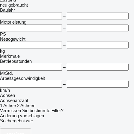
neu
gebraucht
Baujahr
–
Motorleistung
–
PS
Nettogewicht
–
kg
Merkmale
Betriebsstunden
–
M/Std.
Arbeitsgeschwindigkeit
–
km/h
Achsen
Achsenanzahl
1 Achse
2 Achsen
Vermissen Sie bestimmte Filter?
Änderung vorschlagen
Suchergebnisse:
-