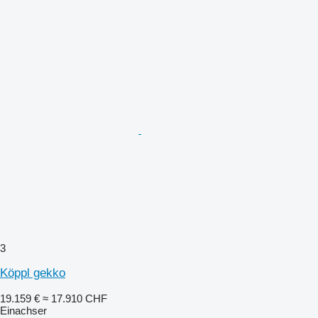
3
Köppl gekko
19.159 €
≈ 17.910 CHF
Einachser