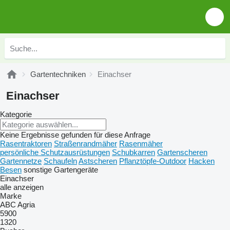
Gartentechniken
Einachser
Einachser
Kategorie
Keine Ergebnisse gefunden für diese Anfrage
Rasentraktoren
Straßenrandmäher
Rasenmäher
persönliche Schutzausrüstungen
Schubkarren
Gartenscheren
Gartennetze
Schaufeln
Astscheren
Pflanztöpfe-Outdoor
Hacken
Besen
sonstige Gartengeräte
Einachser
alle anzeigen
Marke
ABC
Agria
5900
1320