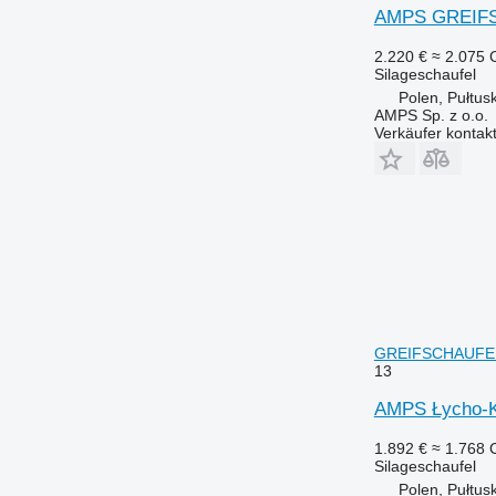
AMPS GREIFS
2.220 €
≈ 2.075
Silageschaufel
Polen, Pułtus
AMPS Sp. z o.o.
Verkäufer kontak
GREIFSCHAUFEL
13
AMPS Łycho-K
1.892 €
≈ 1.768
Silageschaufel
Polen, Pułtus