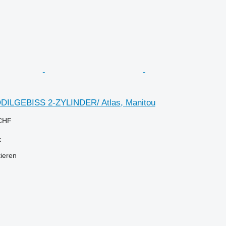
LGEBISS 2-ZYLINDER/ Atlas, Manitou
 CHF
k
tieren