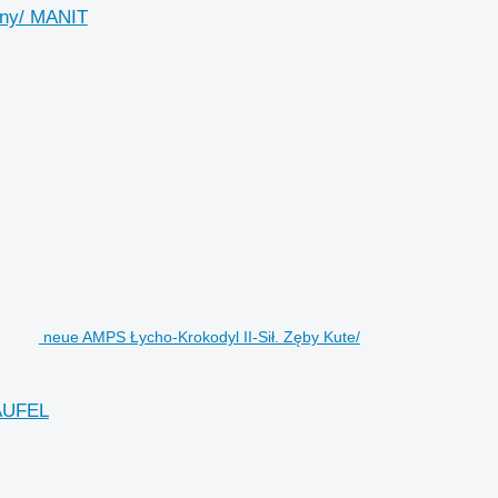
ny/ MANIT
neue AMPS Łycho-Krokodyl II-Sił. Zęby Kute/
AUFEL