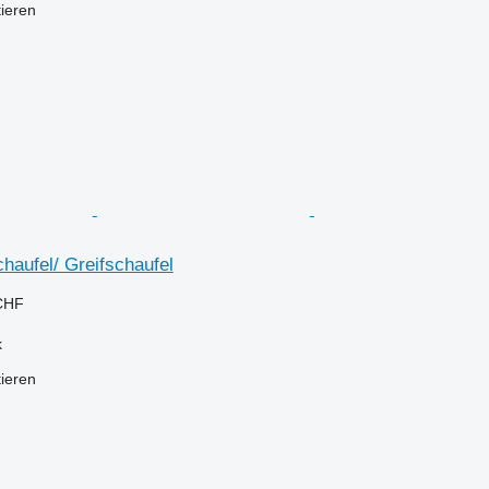
tieren
aufel/ Greifschaufel
CHF
k
tieren