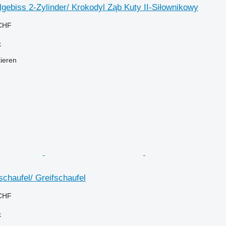
ebiss 2-Zylinder/ Krokodyl Ząb Kuty II-Siłownikowy
 CHF
k
tieren
chaufel/ Greifschaufel
 CHF
k