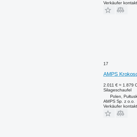
Verkäufer kontak
17
AMPS Krokosch
2.011 €
≈ 1.879 
Silageschaufel
Polen, Pułtus
AMPS Sp. z o.o.
Verkäufer kontak