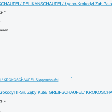
CHAUFEL/ PELIKANSCHAUFEL/ Łycho-Krokodyl Ząb Palo
 CHF
k
tieren
/ KROKOSCHAUFEL Silageschaufel
rokodyl II-Sił. Zęby Kute/ GREIFSCHAUFEL/ KROKOSCH
 CHF
k