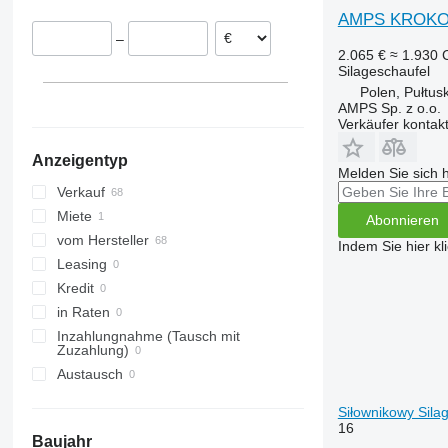
AMPS KROKO
–
2.065 €
≈ 1.930
Silageschaufel
Polen, Pułtus
AMPS Sp. z o.o.
Verkäufer kontak
Anzeigentyp
Melden Sie sich 
Verkauf
Miete
Abonnieren
vom Hersteller
Indem Sie hier kl
Leasing
Kredit
in Raten
Inzahlungnahme (Tausch mit
Zuzahlung)
Austausch
Siłownikowy Sila
16
Baujahr