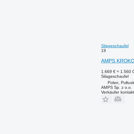
Silageschaufel
19
AMPS KROKODI
1.669 €
≈ 1.560
Silageschaufel
Polen, Pułtus
AMPS Sp. z o.o.
Verkäufer kontak