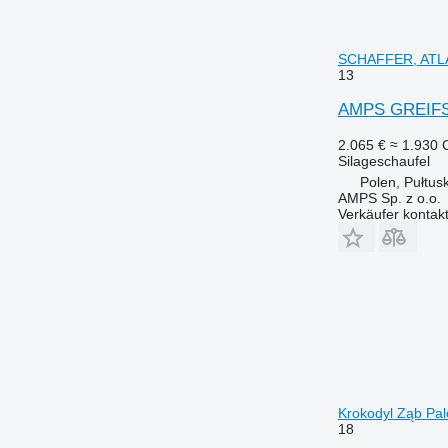
SCHAFFER, ATLA
13
AMPS GREIF
2.065 €
≈ 1.930
Silageschaufel
Polen, Pułtus
AMPS Sp. z o.o.
Verkäufer kontak
Krokodyl Ząb Pal
18