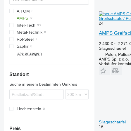
A.TOM
AMPS
Greifschaufel/ P
24
Inter-Tech
AZ
CK
Scorpion
Metal-Technik
437
AMPS Greifsch
Rol-Steel
2.430 €
≈ 2.271
Saphir
Silageschaufel
alle anzeigen
L-series
Polen, Pułtus
AMPS Sp. z o.o.
Verkäufer kontak
Standort
Suche in einem bestimmten Umkreis
Liechtenstein
Silageschaufel
16
Preis