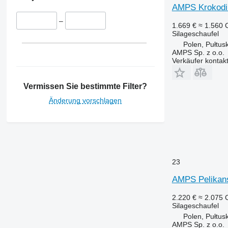
AMPS Krokodilg
–
1.669 €
≈ 1.560
Silageschaufel
Polen, Pułtus
AMPS Sp. z o.o.
Verkäufer kontak
Vermissen Sie bestimmte Filter?
Änderung vorschlagen
23
AMPS Pelikans
2.220 €
≈ 2.075
Silageschaufel
Polen, Pułtus
AMPS Sp. z o.o.