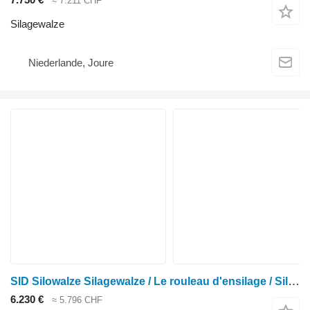
≈ 7.211 CHF
Silagewalze
Niederlande, Joure
SID Silowalze Silagewalze / Le rouleau d'ensilage / Silage roller (
6.230 €
≈ 5.796 CHF