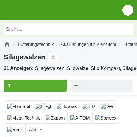
Fütterungstechnik
Ausrüstungen für Viehzucht
Futter
Silagewalzen
21 Anzeigen:
Silagewalzen, Silowalze, Silo Kompakt, Silag
Alle