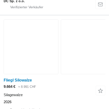
DC Sp. z o.o.
Fliegl Silowalze
9.664 €
≈ 8.991 CHF
Silagewalze
2026