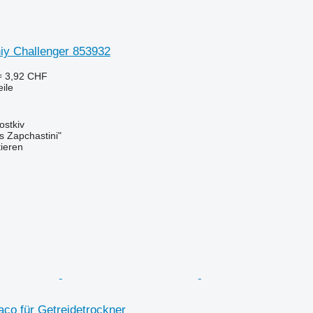
niy Challenger 853932
≈ 3,92 CHF
ile
ostkiv
s Zapchastini"
tieren
co für Getreidetrockner