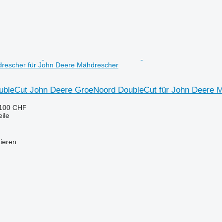
rescher für John Deere Mähdrescher
bleCut John Deere GroeNoord DoubleCut für John Deere M
.100 CHF
ile
tieren