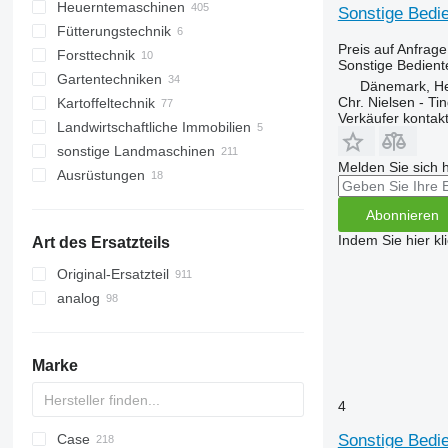
Heuerntemaschinen
sonstige Mähdrescher
Grubber
Düngerstreuer
Getreidestreuer
Sonstige Bedie
Fütterungstechnik
Pflüge
Gülleverteiler
Getreidetrockner
Heuwender
Preis auf Anfrage
Forsttechnik
Silos
Ladewagen
Fütterungstechnik
Sonstige Bediente
Gartentechniken
Getreideschnecken
Mähwerke
Ausrüstungen für Viehzucht
Kettensägen
Futtermischwagen
Dänemark, H
Chr. Nielsen - T
Kartoffeltechnik
Schwader
Forwarder
Rasenmäher
Viehzuchtausrüstungen
Kettensägen Benzin
Verkäufer kontak
Landwirtschaftliche Immobilien
Harvester
Freischneider
Beetformer
Futtermittelausrüstungen
Melktechnik
sonstige Landmaschinen
Rasentraktoren
Kartoffellegemaschinen
Getreideheber und Getreidesilos
Melden Sie sich 
Ausrüstungen
Kartoffelroder
Kartoffelvollernter
Anbaugeräte für Landmaschinen
Abonnieren
Schüttbunker
Anbauten für forstwirtschaftliche
Geräte
Indem Sie hier kl
Art des Ersatzteils
Forstkrane
Original-Ersatzteil
analog
Marke
4
Case
Challenger
Cenio
V-MIX
QUASAR
1020
Sonstige Bedie