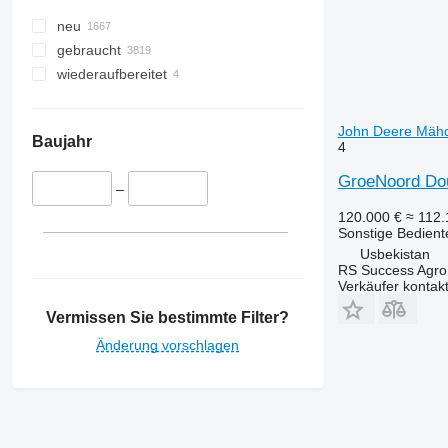
4040
neu
4720
gebraucht
4730
wiederaufbereitet
5115
6100
6140
John Deere Mähd
Baujahr
4
6300
6400
GroeNoord Dou
–
7000
120.000 €
≈ 112
7200
Sonstige Bediente
7250
Usbekistan
RS Success Agro
7300
Verkäufer kontak
7400
Vermissen Sie bestimmte Filter?
7500
7610
Änderung vorschlagen
7700
7710
7800
8100