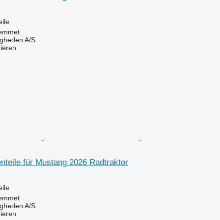
ile
emmet
ingheden A/S
tieren
nteile für Mustang 2026 Radtraktor
ile
emmet
ingheden A/S
tieren