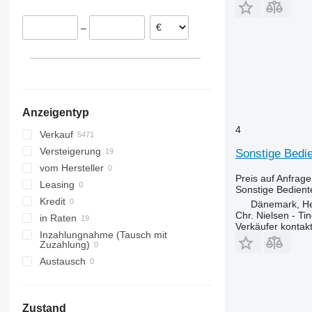
Irland
Tucano
1120
–
Griechenland
Variant
1550
Rumänien
Vario
1590
Litauen
1630
alle anzeigen
1640
1780
Anzeigentyp
1890
4
1910
Verkauf
2030
Versteigerung
Sonstige Bedie
2054
vom Hersteller
Preis auf Anfrage
2064
Leasing
Sonstige Bediente
2066
Kredit
Dänemark, H
Chr. Nielsen - T
2130
in Raten
Verkäufer kontak
2140
Inzahlungnahme (Tausch mit
Zuzahlung)
2850
Austausch
3040
3050
3350
Zustand