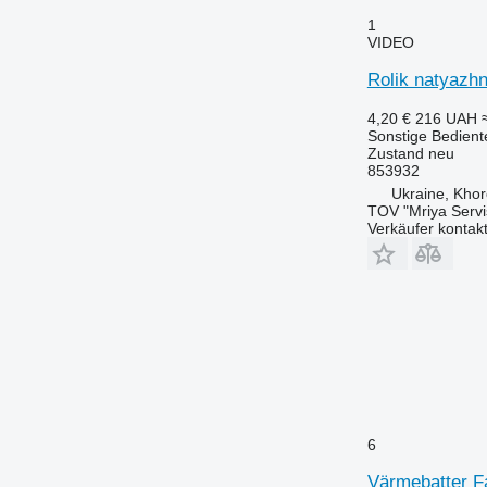
1
9750
VIDEO
9770
9780
Rolik natyazh
9870 STS
4,20 €
216 UAH
C-series
Sonstige Bediente
Zustand
neu
F-series
853932
H-series
Ukraine, Khor
S-series
TOV "Mriya Servi
Verkäufer kontak
T-series
W-series
Z-series
6
Värmebatter Fa