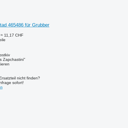
tad 465486 für Grubber
≈ 11,17 CHF
ile
ostkiv
s Zapchastini"
tieren
rsatzteil nicht finden?
frage sofort!
en