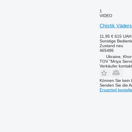
8200
1
8220
VIDEO
8300
Chistik Väders
8320
8400
11,95 €
615 UAH
8420
Sonstige Bediente
Zustand
neu
8520
465486
8600
Ukraine, Khor
9500
TOV "Mriya Servi
Verkäufer kontak
9540 WTS
9560
Können Sie kein E
9570
Senden Sie die An
9600
Ersatzteil bestell
9610
9640
9650
9660
9670 STS
9680