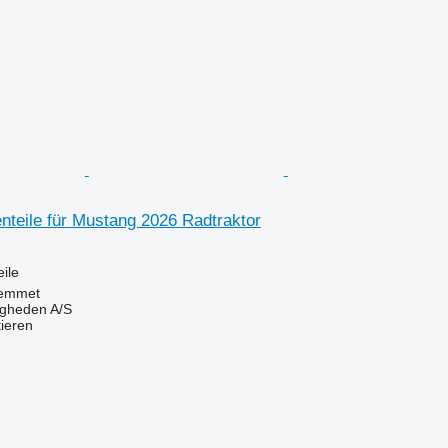
nteile für Mustang 2026 Radtraktor
ile
emmet
ingheden A/S
tieren