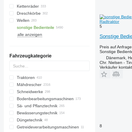
Kettenräder
Dreschkörbe
Wellen
Radtraktor
5
sonstige Bedienteile
alle anzeigen
Sonstige Bedie
Preis auf Anfrage
Sonstige Bediente
Fahrzeugkategorie
Dänemark, H
Chr. Nielsen - T
Verkäufer kontak
Traktoren
Mähdrescher
Kompakttraktoren
Schneidwerke
Radtraktoren
Baumwollernter
Bodenbearbeitungsmaschinen
Raupentraktoren
Rübenroder
Getreideschneidwerke
Sä- und Pflanztechnik
Getreideernter
Maisschneidwerke
Eggen
Bewässerungstechnik
Feldhäcksler
Rapstische
Tiefenlockerer
Pflanzmaschinen
Düngetechnik
Maisernter
Rotations-Pflückvorsätze
Steinsammler
Beregnungsmaschinen
8
Getreideverarbeitungsmaschinen
Karottenroder
Sonnenblumenschneidwerke
Wiesenwalzen
Miststreuer