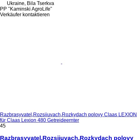
Ukraine, Bila Tserkva
PP "Kaminski AgroLife"
Verkäufer kontaktieren
Razbrasyvatel,Rozsiiuvach,Rozkydach polovy Claas LEXION
für Claas Lexion 480 Getreideernter
45
Razbrasyvatel,Rozsiiuvach,Rozkydach polovy