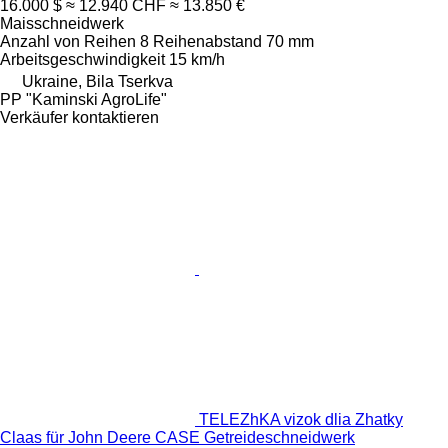
16.000 $
≈ 12.940 CHF
≈ 13.850 €
Maisschneidwerk
Anzahl von Reihen
8
Reihenabstand
70 mm
Arbeitsgeschwindigkeit
15 km/h
Ukraine, Bila Tserkva
PP "Kaminski AgroLife"
Verkäufer kontaktieren
TELEZhKA vizok dlia Zhatky
Claas für John Deere CASE Getreideschneidwerk