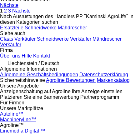
Nächste
1
2
3
Nächste
Nach Ausrüstungen des Händlers PP "Kaminski AgroLife" in
diesen Kategorien suchen
Ersatzteile
Schneidwerke
Mähdrescher
Siehe auch
Claas Verkäufer
Schneidwerke Verkäufer
Mähdrescher
Verkäufer
Firma
Über uns
Hilfe
Kontakt
Liechtenstein / Deutsch
Allgemeine Informationen
Allgemeine Geschäftsbedingungen
Datenschutzerklärung
Sicherheitshinweise
Agroline Bewertungen
Markenkatalog
Unsere Angebote
Anzeigenschaltung auf Agroline
Ihre Anzeige einstellen
Platzieren Sie eine Bannerwerbung
Partnerprogramm
Für Firmen
Unsere Marktplätze
Autoline™
Machineryline™
Agroline™
Linemedia Digital ™