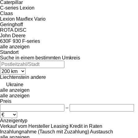
Caterpillar
C-series
Lexion
Claas
Lexion
Maxflex
Vario
Geringhoff
ROTA DISC
John Deere
630F
930
F-series
alle anzeigen
Standort
Suche in einem bestimmten Umkreis
Liechtenstein
andere
Ukraine
alle anzeigen
alle anzeigen
Preis
–
Anzeigentyp
Verkauf
vom Hersteller
Leasing
Kredit
in Raten
Inzahlungnahme (Tausch mit Zuzahlung)
Austausch
alle anzeigen