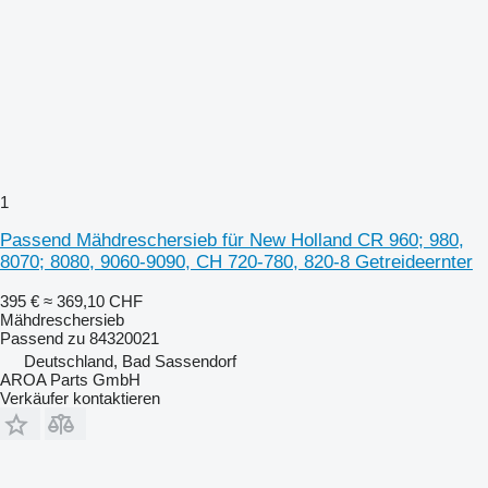
1
Passend Mähdreschersieb für New Holland CR 960; 980,
8070; 8080, 9060-9090, CH 720-780, 820-8 Getreideernter
395 €
≈ 369,10 CHF
Mähdreschersieb
Passend zu 84320021
Deutschland, Bad Sassendorf
AROA Parts GmbH
Verkäufer kontaktieren