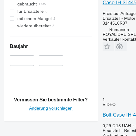
Case IH 31445
gebraucht
7230
920
3640
für Ersatzteile
7240
930
3645
Preis auf Anfrage
Ersatzteil - Motor
mit einem Mangel
7250
955
4235
3144516R97
wiederaufbereitet
8010
965
4245
Rumänien
ROYAL DRU SRL
8120
980
4255
Verkäufer kontak
8230
1040
4345
Baujahr
8240
1070 E
4355
9120
1072
5425
–
9230
1075
5435
9240
1110
5440
Axial-Flow
1120
5445
CF
1140
5450
CS
1170 E
5455
Vermissen Sie bestimmte Filter?
1
CVX
1188
5460
CS 110
VIDEO
Ecolo Tiger
1210
5465
CS 120
CVX 160
Änderung vorschlagen
Bolt Case IH 
Farmall
1270
5610
CS 130
Farmlift
1450
5611
Farmall 95
0,29 €
15 UAH
≈
International
1470
5612
Ersatzteil - Befes
Zustand
neu