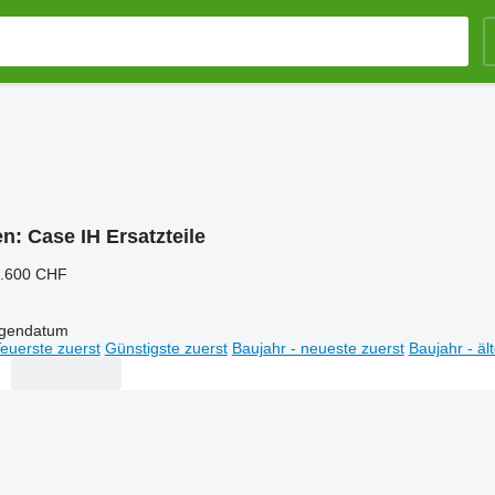
en:
Case IH Ersatzteile
7.600 CHF
igendatum
euerste zuerst
Günstigste zuerst
Baujahr - neueste zuerst
Baujahr - äl