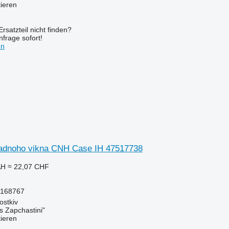
tieren
rsatzteil nicht finden?
frage sofort!
en
adnoho vikna CNH Case IH 47517738
AH
≈ 22,07 CHF
0168767
ostkiv
s Zapchastini"
tieren