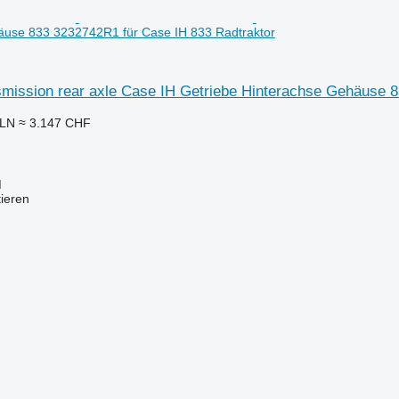
äuse 833 3232742R1 für Case IH 833 Radtraktor
smission rear axle Case IH Getriebe Hinterachse Gehäuse 
PLN
≈ 3.147 CHF
M
tieren