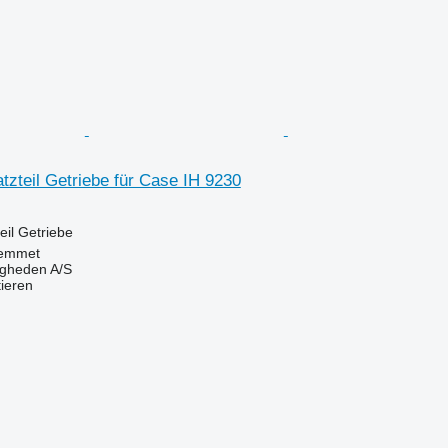
tzteil Getriebe für Case IH 9230
eil Getriebe
emmet
ingheden A/S
tieren