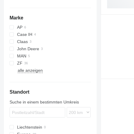
Marke
AP
Case IH
Claas
John Deere
Lexion
MAN
9600
ZF
9750
BB
alle anzeigen
Standort
Suche in einem bestimmten Umkreis
Liechtenstein