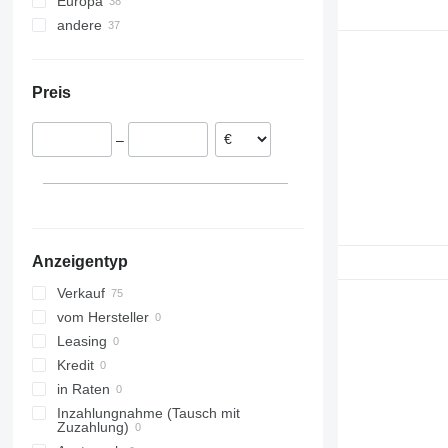
Europa
andere
Irland
Polen
Ukraine
Dänemark
Preis
–
Anzeigentyp
Verkauf
vom Hersteller
Leasing
Kredit
in Raten
Inzahlungnahme (Tausch mit
Zuzahlung)