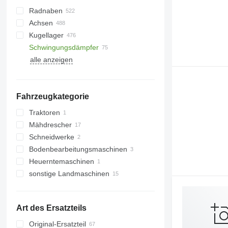
Radnaben
Achsen
Kugellager
Schwingungsdämpfer
Gummiketten
alle anzeigen
Raupenantriebe
Bodenplatten
Bahnketten
Fahrzeugkategorie
Stahlketten
Traktoren
Mähdrescher
Radtraktoren
Schneidwerke
Getreideernter
Bodenbearbeitungsmaschinen
Getreideschneidwerke
Heuerntemaschinen
Maisschneidwerke
Grubber
sonstige Landmaschinen
Pflüge
Art des Ersatzteils
Original-Ersatzteil