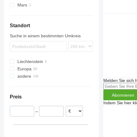
Mars
Standort
Suche in einem bestimmten Umkreis
Liechtenstein
Europa
andere
Polen
Melden Sie sich 
Tschechien
Ukraine
Estland
Abonnieren
Preis
Schweden
Indem Sie hier kl
–