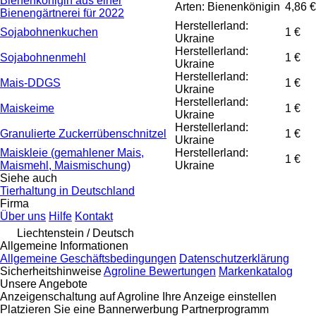
Bienenkönigin aus einer
Arten: Bienenkönigin
4,86 €
Bienengärtnerei für 2022
Herstellerland:
Sojabohnenkuchen
1 €
Ukraine
Herstellerland:
Sojabohnenmehl
1 €
Ukraine
Herstellerland:
Mais-DDGS
1 €
Ukraine
Herstellerland:
Maiskeime
1 €
Ukraine
Herstellerland:
Granulierte Zuckerrübenschnitzel
1 €
Ukraine
Maiskleie (gemahlener Mais,
Herstellerland:
1 €
Maismehl, Maismischung)
Ukraine
Siehe auch
Tierhaltung in Deutschland
Firma
Über uns
Hilfe
Kontakt
Liechtenstein / Deutsch
Allgemeine Informationen
Allgemeine Geschäftsbedingungen
Datenschutzerklärung
Sicherheitshinweise
Agroline Bewertungen
Markenkatalog
Unsere Angebote
Anzeigenschaltung auf Agroline
Ihre Anzeige einstellen
Platzieren Sie eine Bannerwerbung
Partnerprogramm