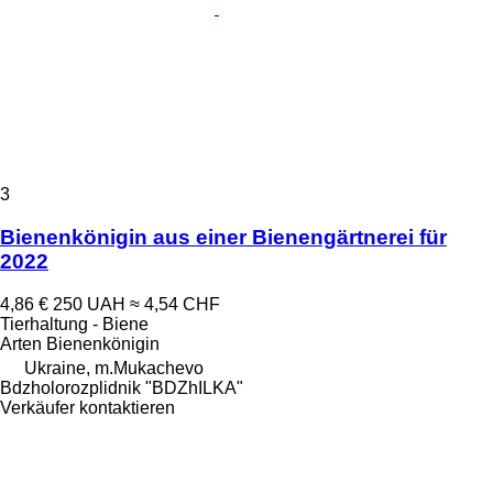
3
Bienenkönigin aus einer Bienengärtnerei für
2022
4,86 €
250 UAH
≈ 4,54 CHF
Tierhaltung - Biene
Arten
Bienenkönigin
Ukraine, m.Mukachevo
Bdzholorozplidnik "BDZhILKA"
Verkäufer kontaktieren