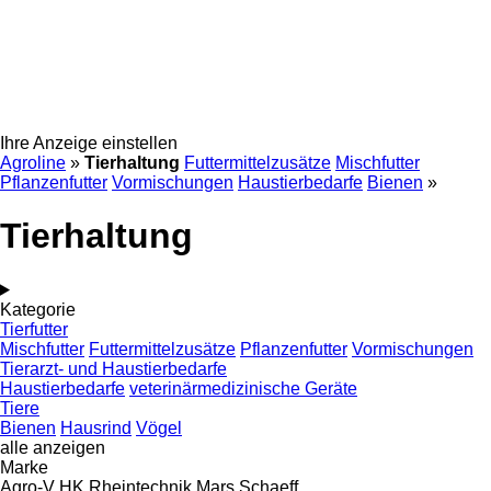
Ihre Anzeige einstellen
Agroline
»
Tierhaltung
Futtermittelzusätze
Mischfutter
Pflanzenfutter
Vormischungen
Haustierbedarfe
Bienen
»
Tierhaltung
Kategorie
Tierfutter
Mischfutter
Futtermittelzusätze
Pflanzenfutter
Vormischungen
Tierarzt- und Haustierbedarfe
Haustierbedarfe
veterinärmedizinische Geräte
Tiere
Bienen
Hausrind
Vögel
alle anzeigen
Marke
Agro-V
HK Rheintechnik
Mars
Schaeff