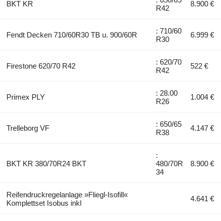
BKT KR
8.900 €
R42
: 710/60
Fendt Decken 710/60R30 TB u. 900/60R
6.999 €
R30
: 620/70
Firestone 620/70 R42
522 €
R42
: 28.00
Primex PLY
1.004 €
R26
: 650/65
Trelleborg VF
4.147 €
R38
:
BKT KR 380/70R24 BKT
480/70R
8.900 €
34
Reifendruckregelanlage »Fliegl-Isofill«
4.641 €
Komplettset Isobus inkl