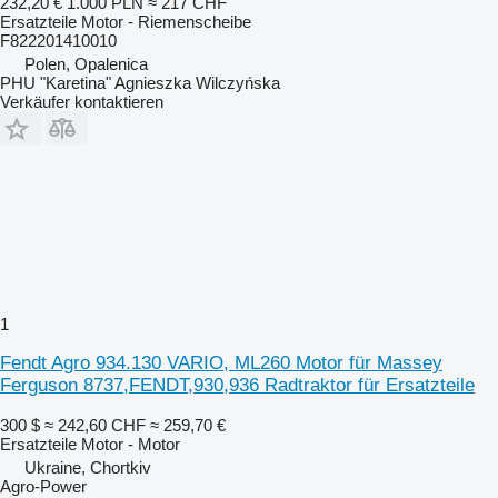
232,20 €
1.000 PLN
≈ 217 CHF
Ersatzteile Motor - Riemenscheibe
F822201410010
Polen, Opalenica
PHU "Karetina" Agnieszka Wilczyńska
Verkäufer kontaktieren
1
Fendt Agro 934.130 VARIO, ML260 Motor für Massey
Ferguson 8737,FENDT,930,936 Radtraktor für Ersatzteile
300 $
≈ 242,60 CHF
≈ 259,70 €
Ersatzteile Motor - Motor
Ukraine, Chortkiv
Agro-Power