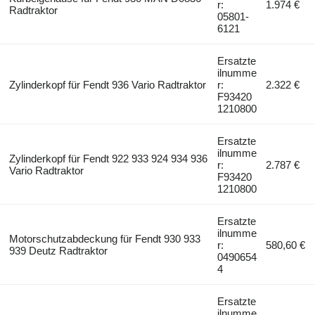
r:
1.974 €
Radtraktor
05801-
6121
Ersatzte
ilnumme
Zylinderkopf für Fendt 936 Vario Radtraktor
r:
2.322 €
F93420
1210800
Ersatzte
ilnumme
Zylinderkopf für Fendt 922 933 924 934 936
r:
2.787 €
Vario Radtraktor
F93420
1210800
Ersatzte
ilnumme
Motorschutzabdeckung für Fendt 930 933
r:
580,60 €
939 Deutz Radtraktor
0490654
4
Ersatzte
ilnumme