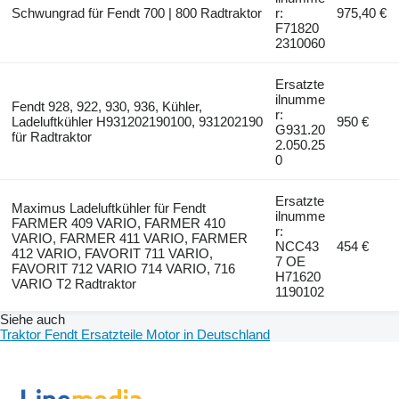
Schwungrad für Fendt 700 | 800 Radtraktor
r:
975,40 €
F71820
2310060
Ersatzte
ilnumme
Fendt 928, 922, 930, 936, Kühler,
r:
Ladeluftkühler H931202190100, 931202190
950 €
G931.20
für Radtraktor
2.050.25
0
Ersatzte
Maximus Ladeluftkühler für Fendt
ilnumme
FARMER 409 VARIO, FARMER 410
r:
VARIO, FARMER 411 VARIO, FARMER
NCC43
454 €
412 VARIO, FAVORIT 711 VARIO,
7 OE
FAVORIT 712 VARIO 714 VARIO, 716
H71620
VARIO T2 Radtraktor
1190102
Siehe auch
Traktor Fendt Ersatzteile Motor in Deutschland