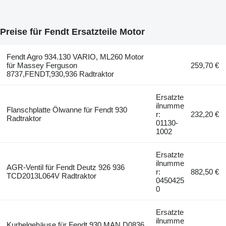
Preise für Fendt Ersatzteile Motor
Fendt Agro 934.130 VARIO, ML260 Motor
für Massey Ferguson
259,70 €
8737,FENDT,930,936 Radtraktor
Ersatzte
ilnumme
Flanschplatte Ölwanne für Fendt 930
r:
232,20 €
Radtraktor
01130-
1002
Ersatzte
ilnumme
AGR-Ventil für Fendt Deutz 926 936
r:
882,50 €
TCD2013L064V Radtraktor
0450425
0
Ersatzte
ilnumme
Kurbelgehäuse für Fendt 930 MAN D0836