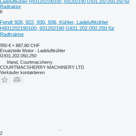
Ladeluftkühler H931202190100, 931202190 G931.202.050.250 für
Radtraktor
6
Fendt 928, 922, 930, 936, Kühler, Ladeluftkühler
H931202190100, 931202190 G931.202.050.250 für
Radtraktor
950 €
≈ 887,80 CHF
Ersatzteile Motor - Ladeluftkühler
G931.202.050.250
Irland, Courtmacsherry
COURTMACSHERRY MACHINERY LTD
Verkäufer kontaktieren
2