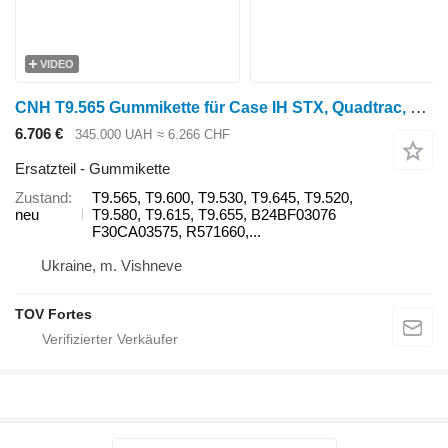
VIDEO
CNH T9.565 Gummikette für Case IH STX, Quadtrac, 480,500,535,540,550,580,600,620,9370,9380 New Holland CR T9.565, T9.600, T9.530, T9.645, T9.520, T9.580, T9.615, T9.655, Getreideernter
6.706 €
345.000 UAH
≈ 6.266 CHF
Ersatzteil - Gummikette
Zustand
T9.565, T9.600, T9.530, T9.645, T9.520,
neu
T9.580, T9.615, T9.655, B24BF03076
F30CA03575, R571660,...
Ukraine, m. Vishneve
TOV Fortes