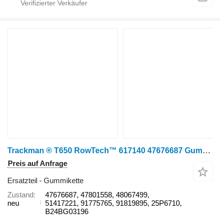
Trackman ® T650 RowTech™ 617140 47676687 Gummikette für CNH Case 7240, Case 7250, Case 7260, Case 8240, Case 8250, Case 8260, Case 9240, Case 9250, Case 9260, CNH, New Holland CR7.90, New Holland CR8.90, New Holland CR9.80, New Holland CR9.90, New Holland CR10.90, New Holland CR8080, New Holland CR9070, New Holland CR9080, New Holland CR9090, New Holland CX7.90, New HoHolland CX8.85, New Holland CX8.90 Getreideernter
Preis auf Anfrage
Ersatzteil - Gummikette
Zustand
47676687, 47801558, 48067499,
neu
51417221, 91775765, 91819895, 25P6710,
B24BG03196