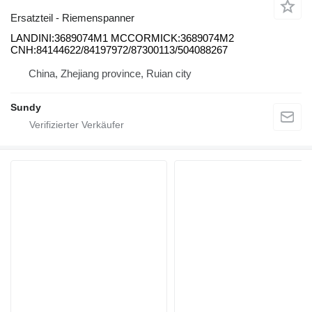
Ersatzteil - Riemenspanner
LANDINI:3689074M1 MCCORMICK:3689074M2
CNH:84144622/84197972/87300113/504088267
China, Zhejiang province, Ruian city
Sundy