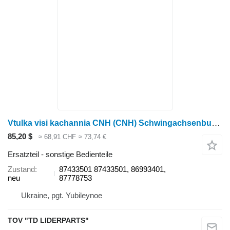
Vtulka visi kachannia CNH (CNH) Schwingachsenbuchse Mag310 87433501, 86993401, 87778753, 8
85,20 $
≈ 68,91 CHF
≈ 73,74 €
Ersatzteil - sonstige Bedienteile
Zustand
87433501 87433501, 86993401,
neu
87778753
Ukraine, pgt. Yubileynoe
TOV "TD LIDERPARTS"