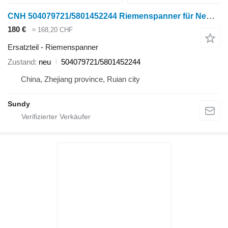
CNH 504079721/5801452244 Riemenspanner für New Holland Radtraktor
180 €
≈ 168,20 CHF
Ersatzteil - Riemenspanner
Zustand
neu
504079721/5801452244
China, Zhejiang province, Ruian city
Sundy