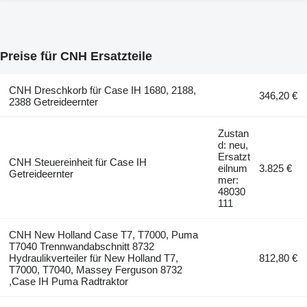
Preise für CNH Ersatzteile
CNH Dreschkorb für Case IH 1680, 2188,
346,20 €
2388 Getreideernter
Zustan
d: neu,
Ersatzt
CNH Steuereinheit für Case IH
eilnum
3.825 €
Getreideernter
mer:
48030
111
CNH New Holland Case T7, T7000, Puma
T7040 Trennwandabschnitt 8732
Hydraulikverteiler für New Holland T7,
812,80 €
T7000, T7040, Massey Ferguson 8732
,Case IH Puma Radtraktor