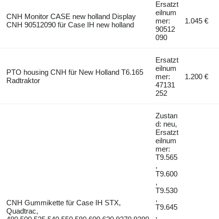
Ersatzt
eilnum
CNH Monitor CASE new holland Display
mer:
1.045 €
CNH 90512090 für Case IH new holland
90512
090
Ersatzt
eilnum
PTO housing CNH für New Holland T6.165
mer:
1.200 €
Radtraktor
47131
252
Zustan
d: neu,
Ersatzt
eilnum
mer:
T9.565
,
T9.600
,
T9.530
,
CNH Gummikette für Case IH STX,
T9.645
Quadtrac,
,