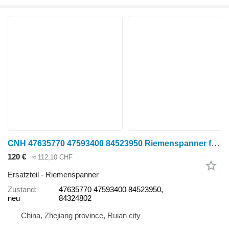
CNH 47635770 47593400 84523950 Riemenspanner für New Holland T8.320 (8/19-12/99); T8.350 (8/19-12/99); T8.380 (8/19-12/99); T8.410 (8/19-12/99); T8.435 (7/20-12/99) Radtraktor
120 €
≈ 112,10 CHF
Ersatzteil - Riemenspanner
Zustand
47635770 47593400 84523950,
neu
84324802
China, Zhejiang province, Ruian city