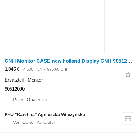
CNH Monitor CASE new holland Display CNH 90512090 für Case IH new holland
1.045 €
4.500 PLN
≈ 976,60 CHF
Ersatzteil - Monitor
90512090
Polen, Opalenica
PHU "Karetina" Agnieszka Wilczyńska