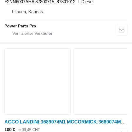
F2NN6007AHA 87800715, 87801012
Diesel
Litauen, Kaunas
Power Parts Pro
AGCO LANDINI:3689074M1 MCCORMICK:3689074M2 CNH:84144622/84197972/87300113/504088267 Riemenspanner für CNH Case-IH Tractor Puma 165, 165 CVT, 170, 170 CVX, 180, 180 CVT, 180 CVX, 185 CVX, 195, 195 CVT, 195 CVX, 200, 200 CVX, 210, 210 CVT, 210 CVX, 215, 215 CVX, 225 CVX, 230 CVX New Holland Tractor T7 Auto Command T7.220 AC, T7.235 AC, T7.250 AC, T7.260 AC, T7.270 AC. T7 Power Command T7.220 PC, T7.235 PC, T7.250 PC, T7.260 PC. T7000 T7030, T7040, T7050, T7060. T7000 Auto Command T7030 AC, T7040 AC, T7050 AC, T7060 AC, T7070 AC Steyr Tractor CVT 6000 CVT6170, CVT6180, CVT6185, CVT6200, CVT6205, CVT6210, CVT6215, CVT6225, CVT6230 Radtraktor
100 €
≈ 93,45 CHF