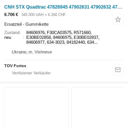
CNH STX Quadtrac 47826945 47902631 47902632 47902634 47829015 846069 84606976 Gummikette für Case IH STX Quadtrac 375, 385, 400, 440, 450, 460, 470, 480, 485, 500, 525, 530, 535, 540, 550, 555, 580, 595, 600, 620, 645, 715, 9370, 9380 Raupentraktor
6.706 €
345.000 UAH
≈ 6.266 CHF
Ersatzteil - Gummikette
Zustand
84606976, F30CA03575, R571660,
neu
E30BE02858, 84606975, E30BE02837,
84606977, 634-3023, 84182440, 634...
Ukraine, m. Vishneve
TOV Fortes