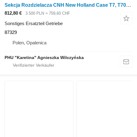
Sekcja Rozdzielacza CNH New Holland Case T7, T7000, Puma T7040 Verteilerbereich 87329 für New Holland Case T7, T7000, Puma T7040
812,80 €
3.500 PLN
≈ 759,60 CHF
Sonstiges Ersatzteil Getriebe
87329
Polen, Opalenica
PHU "Karetina" Agnieszka Wilczyńska