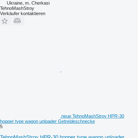
Ukraine, m. Cherkasi
TehnoMashStroy
Verkäufer kontaktieren
neue TehnoMashStroy HPR-30
hopper type wagon unloader Getreideschnecke
5
TehnoMashStroy HPR-30 hopper type wagon unloader