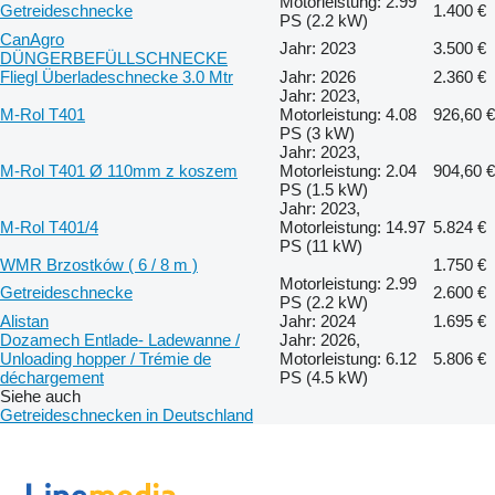
Motorleistung: 2.99
Getreideschnecke
1.400 €
PS (2.2 kW)
CanAgro
Jahr: 2023
3.500 €
DÜNGERBEFÜLLSCHNECKE
Fliegl Überladeschnecke 3.0 Mtr
Jahr: 2026
2.360 €
Jahr: 2023,
M-Rol T401
Motorleistung: 4.08
926,60 €
PS (3 kW)
Jahr: 2023,
M-Rol T401 Ø 110mm z koszem
Motorleistung: 2.04
904,60 €
PS (1.5 kW)
Jahr: 2023,
M-Rol T401/4
Motorleistung: 14.97
5.824 €
PS (11 kW)
WMR Brzostków ( 6 / 8 m )
1.750 €
Motorleistung: 2.99
Getreideschnecke
2.600 €
PS (2.2 kW)
Alistan
Jahr: 2024
1.695 €
Dozamech Entlade- Ladewanne /
Jahr: 2026,
Unloading hopper / Trémie de
Motorleistung: 6.12
5.806 €
déchargement
PS (4.5 kW)
Siehe auch
Getreideschnecken in Deutschland