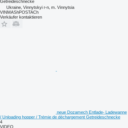
Getreideschnecke
Ukraine, Vinnytskyi r-n, m. Vinnytsia
VINMAShPOSTACh
Verkäufer kontaktieren
neue Dozamech Entlade- Ladewanne
/ Unloading hopper / Trémie de déchargement Getreideschnecke
4
VIDEO