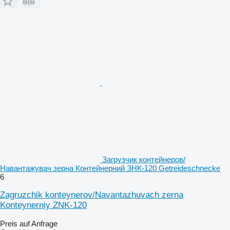
Загрузчик контейнеров/
Навантажувач зерна Контейнерний ЗНК-120 Getreideschnecke
6
Zagruzchik konteynerov/Navantazhuvach zerna
Konteynerniy ZNK-120
Preis auf Anfrage