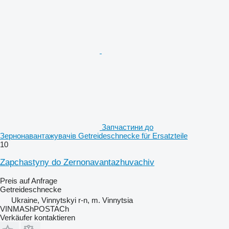
Запчастини до
Зернонавантажувачів Getreideschnecke für Ersatzteile
10
Zapchastyny do Zernonavantazhuvachiv
Preis auf Anfrage
Getreideschnecke
Ukraine, Vinnytskyi r-n, m. Vinnytsia
VINMAShPOSTACh
Verkäufer kontaktieren