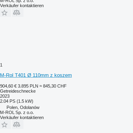
M-ROL Sp. z o.o.
Verkäufer kontaktieren
1
M-Rol T401 Ø 110mm z koszem
904,60 €
3.895 PLN
≈ 845,30 CHF
Getreideschnecke
2023
2.04 PS (1.5 kW)
Polen, Odolanów
M-ROL Sp. z o.o.
Verkäufer kontaktieren