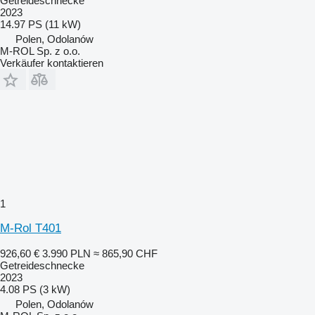
Getreideschnecke
2023
14.97 PS (11 kW)
Polen, Odolanów
M-ROL Sp. z o.o.
Verkäufer kontaktieren
1
M-Rol T401
926,60 €
3.990 PLN
≈ 865,90 CHF
Getreideschnecke
2023
4.08 PS (3 kW)
Polen, Odolanów