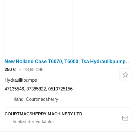
New Holland Case T6070, T6000, Tsa Hydraulikpumpe 47135546, 87395822 für T6070 Radtraktor
250 €
≈ 233,60 CHF
Hydraulikpumpe
47135546, 87395822, 0510725156
Irland, Courtmacsherry
COURTMACSHERRY MACHINERY LTD