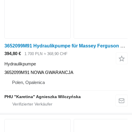
3652099M91 Hydraulikpumpe für Massey Ferguson Massey Fergusson MF 2230 2225 Landini McCormick Radtraktor
394,80 €
1.700 PLN
≈ 368,90 CHF
Hydraulikpumpe
3652099M91 NOWA GWARANCJA
Polen, Opalenica
PHU "Karetina" Agnieszka Wilczyńska