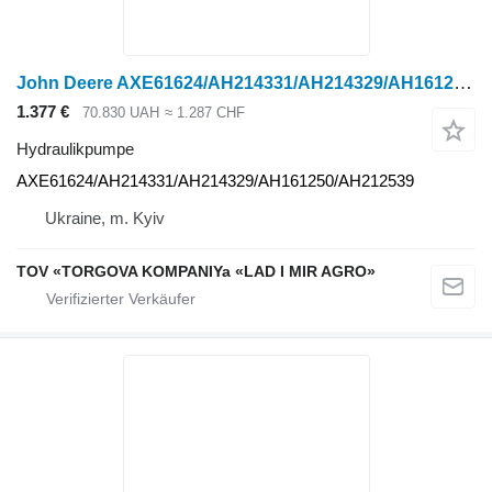
John Deere AXE61624/AH214331/AH214329/AH161250/AH212539 Hydraulikpumpe für John Deere Radtraktor
1.377 €
70.830 UAH
≈ 1.287 CHF
Hydraulikpumpe
AXE61624/AH214331/AH214329/AH161250/AH212539
Ukraine, m. Kyiv
TOV «TORGOVA KOMPANIYa «LAD I MIR AGRO»