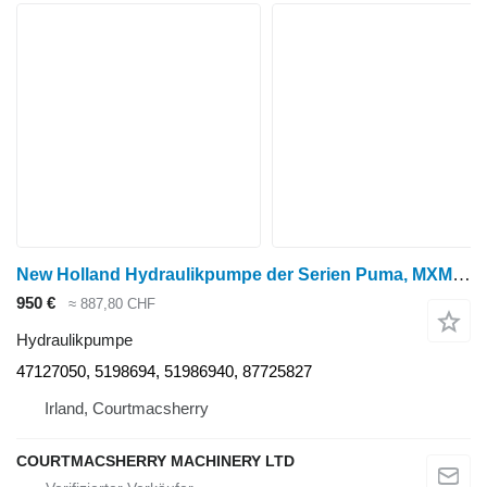
New Holland Hydraulikpumpe der Serien Puma, MXM, Case T6070 und MXU 51986940 47127050 für Radtraktor
950 €
≈ 887,80 CHF
Hydraulikpumpe
47127050, 5198694, 51986940, 87725827
Irland, Courtmacsherry
COURTMACSHERRY MACHINERY LTD