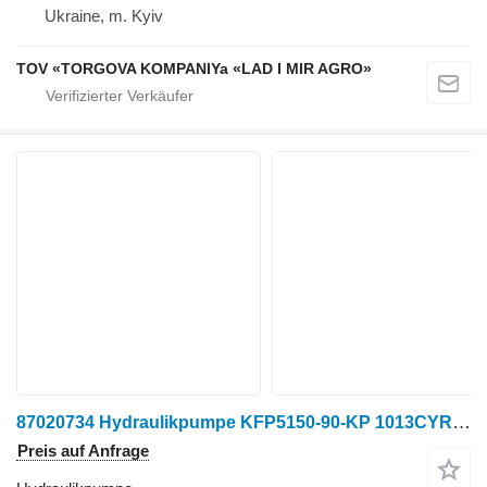
Ukraine, m. Kyiv
TOV «TORGOVA KOMPANIYa «LAD I MIR AGRO»
87020734 Hydraulikpumpe KFP5150-90-KP 1013CYRF-SP, Case IH 450, für Case IH 450 Radtraktor
Preis auf Anfrage