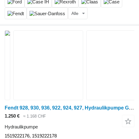
Alle
Fendt 928, 930, 936, 922, 924, 927, Hydraulikpumpe G931941101010, 1519 1519222176 für 928 Radtraktor
1.250 €
≈ 1.168 CHF
Hydraulikpumpe
1519222176, 1519222178