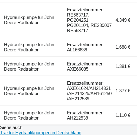
Ersatzteilnummer:
RE563717,
Hydraulikpumpe für John
PG204251,
4.349 €
Deere Radtraktor
PG201104, RE289097
RE563717
Hydraulikpumpe für John
Ersatzteilnummer:
1.688 €
Deere Radtraktor
AL166639
Hydraulikpumpe für John
Ersatzteilnummer:
1.381 €
Deere Radtraktor
AXE66085
Ersatzteilnummer:
Hydraulikpumpe für John
AXE61624/AH214331
1.377 €
Deere Radtraktor
/AH214329/AH161250
/AH212539
Hydraulikpumpe für John
Ersatzteilnummer:
1.110 €
Deere Radtraktor
AH212539
Siehe auch
Traktor Hydraulikpumpen in Deutschland