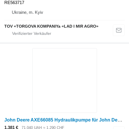
RE563717
Ukraine, m. Kyiv
TOV «TORGOVA KOMPANIYa «LAD I MIR AGRO»
John Deere AXE66085 Hydraulikpumpe für John Deere Radtraktor
1.381 €
71.040 UAH
≈ 1.290 CHF