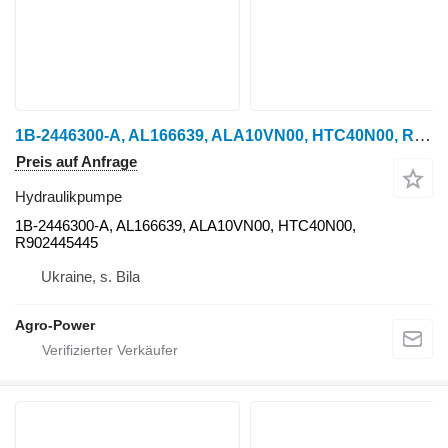
1B-2446300-A, AL166639, ALA10VN00, HTC40N00, R902445445 Hydraulikpumpe für John Deere Radtraktor
Preis auf Anfrage
Hydraulikpumpe
1B-2446300-A, AL166639, ALA10VN00, HTC40N00,
R902445445
Ukraine, s. Bila
Agro-Power