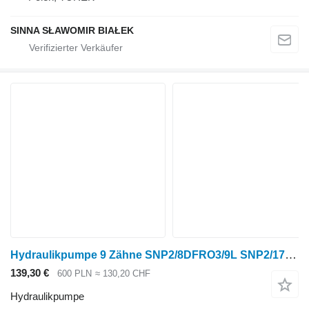
SINNA SŁAWOMIR BIAŁEK
Hydraulikpumpe 9 Zähne SNP2/8DFRO3/9L SNP2/17D5006REP679K für Radtraktor
139,30 €
600 PLN
≈ 130,20 CHF
Hydraulikpumpe