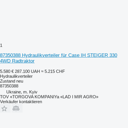
1
87350388 Hydraulikverteiler für Case IH STEIGER 330
4WD Radtraktor
5.580 €
287.100 UAH
≈ 5.215 CHF
Hydraulikverteiler
Zustand
neu
87350388
Ukraine, m. Kyiv
TOV «TORGOVA KOMPANIYa «LAD I MIR AGRO»
Verkäufer kontaktieren