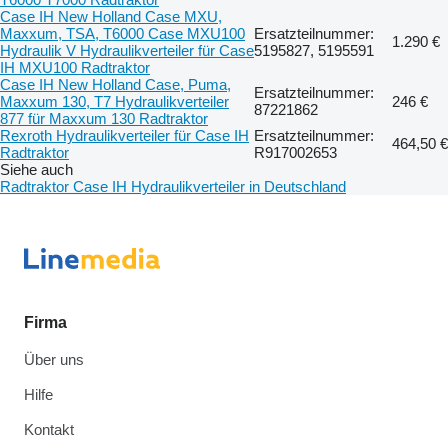
Case IH New Holland Case MXU,
Maxxum, TSA, T6000 Case MXU100
Ersatzteilnummer:
1.290 €
Hydraulik V Hydraulikverteiler für Case
5195827, 5195591
IH MXU100 Radtraktor
Case IH New Holland Case, Puma,
Ersatzteilnummer:
Maxxum 130, T7 Hydraulikverteiler
246 €
87221862
877 für Maxxum 130 Radtraktor
Rexroth Hydraulikverteiler für Case IH
Ersatzteilnummer:
464,50 €
Radtraktor
R917002653
Siehe auch
Radtraktor Case IH Hydraulikverteiler in Deutschland
Firma
Über uns
Hilfe
Kontakt