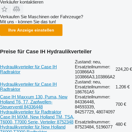
Verkäufer kontaktieren
Verkaufen Sie Maschinen oder Fahrzeuge?
Mit uns - können Sie das tun!
Ihre Anzeige einstellen
Preise für Case IH Hydraulikverteiler
Zustand: neu,
Hydraulikverteiler für Case IH
Ersatzteilnummer:
224,20 €
Radtraktor
103866A3
103866A3,103866A2
Zustand: neu,
Hydraulikverteiler für Case IH
Ersatzteilnummer:
1.206 €
Radtraktor
186761A5
Case IH Maxxum 130, Puma, New
Ersatzteilnummer:
Holland T6, T7, Zapfwellen-
84336448,
700 €
Steuerventil 84336448
84593339,
Hydraulikverteiler für Radtraktor
84257729, 48074097
Case IH MXM, New Holland TM, TSA,
T6000, T7000 Serie, Verteiler 8752348
Ersatzteilnummer:
480 €
Hydraulikverteiler für New Holland
87523484, 5196077
T6000 T7000 Radtraktor