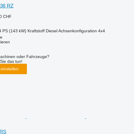
836 RZ
30 CHF
4 PS (143 kW)
Kraftstoff
Diesel
Achsenkonfiguration
4x4
ce
tieren
aschinen oder Fahrzeuge?
Sie das tun!
einstellen
 RS