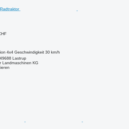
 CHF
ion
4x4
Geschwindigkeit
30 km/h
 49688 Lastrup
er Landmaschinen KG
tieren