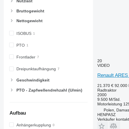
Nutzlast
6210
7720
Bruttogewicht
6215
7722
6220
7724
Nettogewicht
6230
7726
6250
8220
ISOBUS
6300
8240
PTO
6310
8250
6320
8650
Frontlader
6330
8660
20
VIDEO
6410
8670
Dreipunktaufhängung
6430 Premium
8690
Renault ARES
Geschwindigkeit
6510
8727
21.370 €
92.000
6520
8732
PTO - Zapfwellendrehzahl (U/min)
Radtraktor
2000
6530
8737
9.500 M/Std.
6600
8740
Motorleistung
12
6610
Polen, Dama
Aufbau
HENPASZ
6620
Verkäufer kontak
6630
Anhängerkupplung