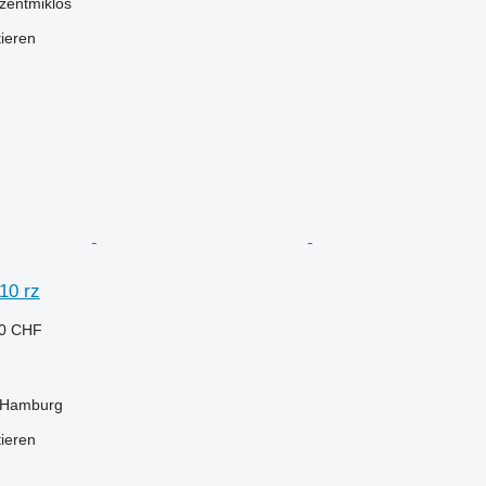
zentmiklós
tieren
10 rz
00 CHF
 Hamburg
tieren