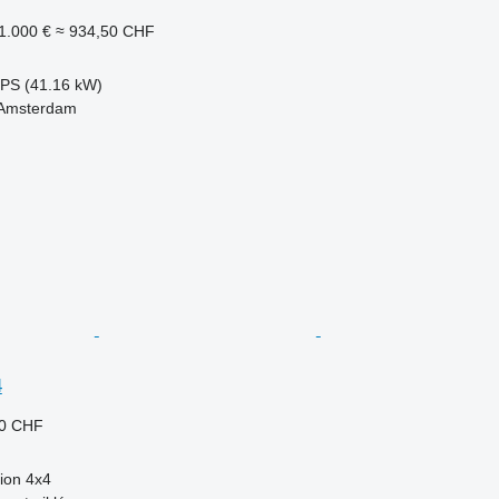
1.000 €
≈ 934,50 CHF
 PS (41.16 kW)
 Amsterdam
4
00 CHF
ion
4x4