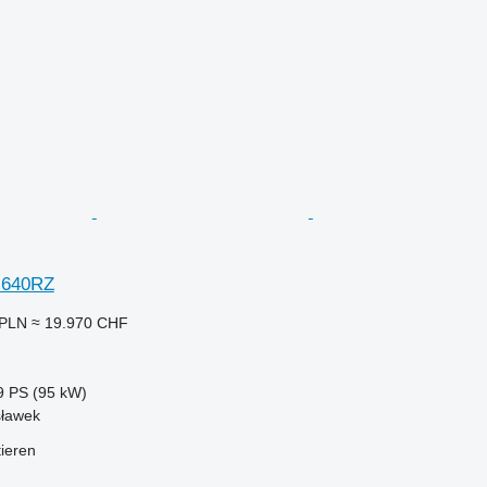
 640RZ
 PLN
≈ 19.970 CHF
9 PS (95 kW)
sławek
tieren