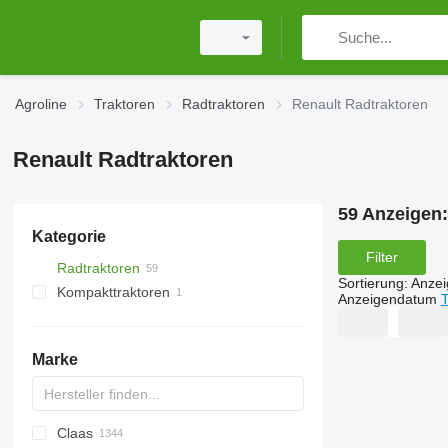
Agroline
Traktoren
Radtraktoren
Renault Radtraktoren
Renault Radtraktoren
59 Anzeigen
Kategorie
Filter
Radtraktoren
Sortierung
:
Anze
Kompakttraktoren
Anzeigendatum
T
Marke
Claas
TTR
584
2505
CK
310
MT
CFG