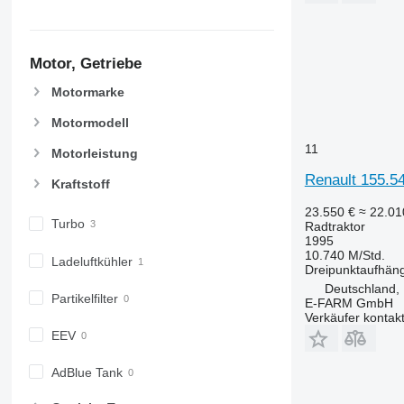
6800
6810
6820
Motor, Getriebe
6830
6900
Motormarke
6910
Motormodell
6920
11
6930
Motorleistung
7200
Renault 155.54
Kraftstoff
7215 R
23.550 €
≈ 22.0
7230 R
Turbo
Radtraktor
7250
1995
10.740 M/Std.
7260 R
Ladeluftkühler
Dreipunktaufhän
7270 R
Deutschland,
Partikelfilter
E-FARM GmbH
7280 R
Verkäufer kontak
7290 R
EEV
7310 R
7430
AdBlue Tank
7600