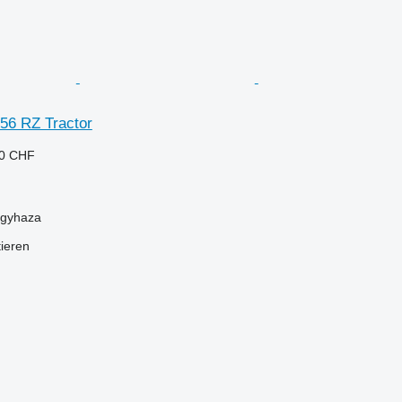
656 RZ Tractor
10 CHF
egyhaza
tieren