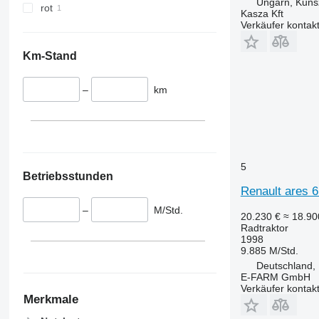
Ungarn, Kuns
6110 M
6480
rot
Kasza Kft
6110 R
6485
Verkäufer kontak
6115
6490
Km-Stand
6120
6495
6125 M
6499
–
km
6125 R
6713
6130
6715
6135
6716
6140
7475
6145
7480
5
Betriebsstunden
6150 M
7616
Renault ares 6
6150 R
7618
–
M/Std.
6155
7619
20.230 €
≈ 18.9
Radtraktor
6170
7620
1998
6175
7624
9.885 M/Std.
6190
7626
Deutschland,
E-FARM GmbH
6195 M
7716
Verkäufer kontak
6195 R
7718
Merkmale
6200
7719