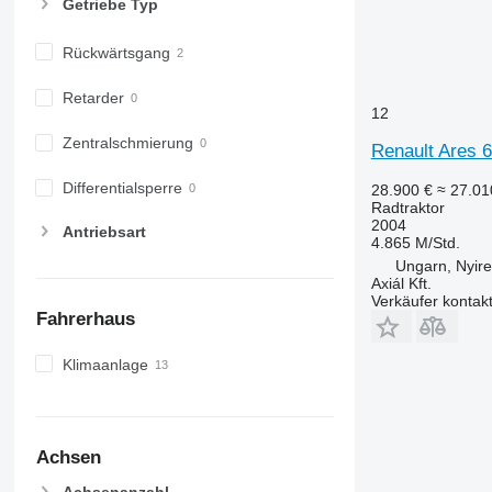
Getriebe Typ
7700
7710
Rückwärtsgang
7720
7730
Retarder
12
7800
7810
Zentralschmierung
Renault Ares 
7820
Differentialsperre
28.900 €
≈ 27.0
7830
Radtraktor
7920
2004
Antriebsart
4.865 M/Std.
7930
Ungarn, Nyir
8100
Axiál Kft.
8200
Verkäufer kontak
Fahrerhaus
8220
8230
Klimaanlage
8260 R
8270 R
8285 R
Achsen
8295
8300
Achsenanzahl