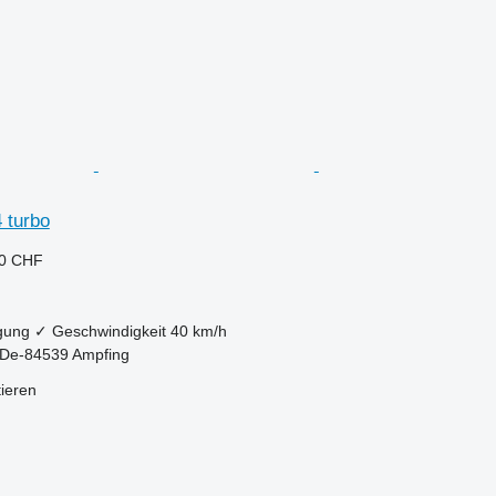
 turbo
10 CHF
gung
✓
Geschwindigkeit
40 km/h
 De-84539 Ampfing
tieren