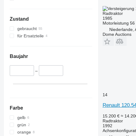
5058 E
5445
5067 E
5455
Radtraktor
5070 M
5460
1985
Zustand
5075
5465
Motorleistung
56
gebraucht
Niederlande,
5080
5610
Dome Auctions
für Ersatzteile
5085 M
5611
5090
5710
5100
5711
Baujahr
5105 GN
5713
5115
6140
–
5210
6180
5615
6190
5620
6260
14
5720
6270
5820
6290
Renault 120.5
Farbe
6090
6455
15.200 €
≈ 14.2
6100
6460
gelb
Radtraktor
6105
6465
grün
1992
Achsenkonfigurat
6110 B
6475
orange