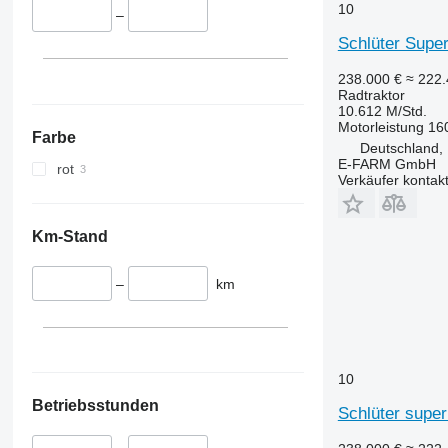
5067 E
5455
10
–
5070 M
5460
Schlüter Supe
5075
5465
5080
5610
238.000 €
≈ 222
Radtraktor
5085 M
5611
10.612 M/Std.
5090
5710
Motorleistung
16
Farbe
5100
5711
Deutschland,
E-FARM GmbH
rot
5105 GN
5713
Verkäufer kontak
5115
6140
5210
6180
Km-Stand
5615
6190
5620
6260
–
km
5720
6270
5820
6290
6090
6455
6100
6460
10
6105
6465
Betriebsstunden
6110 B
6475
Schlüter super
6110 M
6480