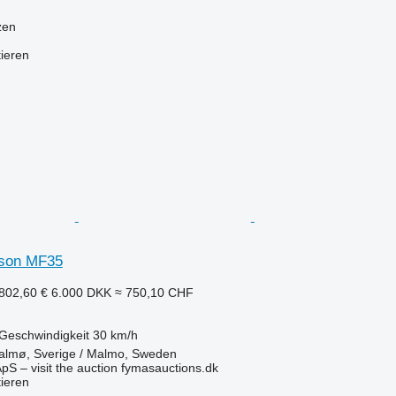
zen
tieren
son MF35
802,60 €
6.000 DKK
≈ 750,10 CHF
Geschwindigkeit
30 km/h
lmø, Sverige / Malmo, Sweden
pS – visit the auction fymasauctions.dk
tieren