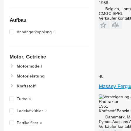
1956
6215
7722
Belgien, Lont
6220
7724
CMGC SPRL
Verkäufer kontak
6230
7726
Aufbau
6250
8220
Anhängerkupplung
6300
8240
6310
8250
6320
8650
6330
8660
Motor, Getriebe
6410
8670
Motormodell
6430 Premium
8690
6510
8727
Motorleistung
48
6520
8732
Massey Fergu
Kraftstoff
6530
8737
6600
8740
Turbo
Radtraktor
6610
1961
6620
Kraftstoff
Benzin
Ladeluftkühler
Dänemark, Ma
6630
Fymas Auctions A
Partikelfilter
6800
Verkäufer kontak