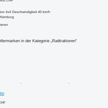
.400 CHF
ion
4x4
Geschwindigkeit
40 km/h
 Hamburg
tieren
llermarken in der Kategorie „Radtraktoren"
50
 CHF