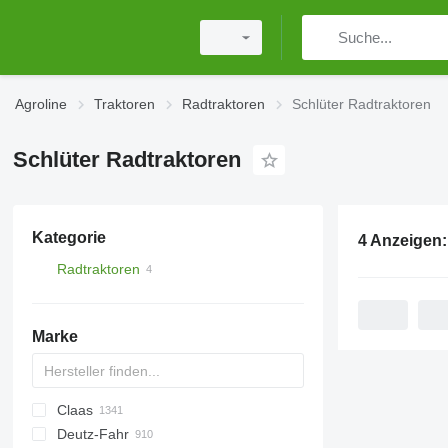
Agroline
Traktoren
Radtraktoren
Schlüter Radtraktoren
Schlüter Radtraktoren
Kategorie
4 Anzeigen
Radtraktoren
Marke
Claas
TTR
584
2505
CK
310
MT
CFG
Deutz-Fahr
704
500
Ares
Rocky
770
D-series