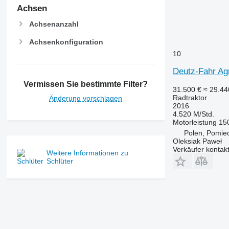
7710
Achsen
7720
Achsenanzahl
7730
Achsenkonfiguration
7800
10
7810
7820
Deutz-Fahr Ag
7830
Vermissen Sie bestimmte Filter?
31.500 €
≈ 29.4
7920
Radtraktor
Änderung vorschlagen
7930
2016
4.520 M/Std.
8100
Motorleistung
15
8200
Polen, Pomie
8220
Oleksiak Paweł
Verkäufer kontak
8230
Weitere Informationen zu
Schlüter
8260 R
8270 R
8285 R
8295
8300
8310