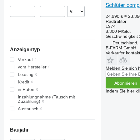
Schlüter comp
CVX
3040
390
–
Farmall
3045 R
399
24.990 €
≈ 23.3
International
3046 R
550
Radtraktor
1974
JX
3050
575
8.300 M/Std.
Luxxum
3140
590
Geschwindigkeit
Deutschland,
MX
3320
675
E-FARM GmbH
Anzeigentyp
MXM
3340
690
Verkäufer kontak
MXU
3350
698
Verkauf
Magnum
3640
3060
vom Hersteller
Melden Sie sich 
Maxxum
3720
3080
Leasing
Optum
4052 R
3085
Kredit
Abonnieren
Puma
4066
3640
in Raten
Indem Sie hier kl
Quadtrac
4430
4235
Inzahlungnahme (Tausch mit
Zuzahlung)
Quantum
4520
4255
Austausch
STX
4650
4345
Steiger
5050 E
4708
Vestrum
5055 E
5435
Baujahr
5058 E
5445