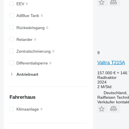
6810
EEV
6820
6830
AdBlue Tank
6900
Rückwärtsgang
6910
6920
Retarder
6930
7200
Zentralschmierung
9
7215 R
Valtra T215A
7230 R
Differentialsperre
7250
157.000 €
≈ 146
Antriebsart
7260 R
Radtraktor
2024
7270 R
2 M/Std.
7280 R
Deutschland,
Fahrerhaus
7290 R
Raiffeisen Techn
Verkäufer kontak
7310 R
Klimaanlage
7430
7600
7700