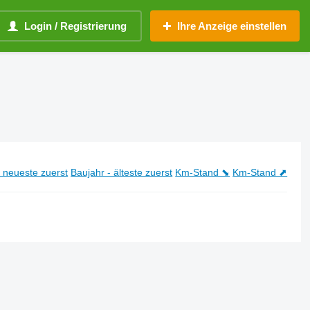
Login / Registrierung
Ihre Anzeige einstellen
- neueste zuerst
Baujahr - älteste zuerst
Km-Stand ⬊
Km-Stand ⬈