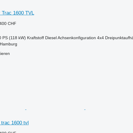
r Trac 1600 TVL
.400 CHF
0 PS (118 kW)
Kraftstoff
Diesel
Achsenkonfiguration
4x4
Dreipunktaufh
 Hamburg
tieren
 trac 1600 tvl