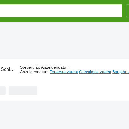
Sortierung
:
Anzeigendatum
:
Schlüter Radtraktoren
Anzeigendatum
Teuerste zuerst
Günstigste zuerst
Baujahr 