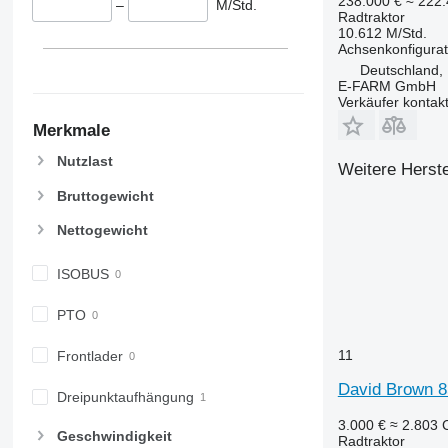
238.000 €
≈ 222
–
M/Std.
6110 R
6485
Radtraktor
10.612 M/Std.
6115
6490
Achsenkonfigurat
6120
6495
Deutschland,
6125 M
6499
E-FARM GmbH
Verkäufer kontak
6125 R
6713
Merkmale
6130
6715
6135
6716
Nutzlast
Weitere Herste
6140
7475
Bruttogewicht
6145
7480
6150 M
7616
Nettogewicht
6150 R
7618
ISOBUS
6155
7619
6170
7620
PTO
6175
7624
6190
7626
11
Frontlader
6195 M
7716
David Brown 8
6195 R
7718
Dreipunktaufhängung
6200
7719
3.000 €
≈ 2.803
Geschwindigkeit
Radtraktor
6210
7720