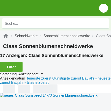
Schneidwerke
Sonnenblumenschneidwerke
Claas S
Claas Sonnenblumenschneidwerke
17 Anzeigen:
Claas Sonnenblumenschneidwerke
Filter
Sortierung
:
Anzeigendatum
Anzeigendatum
Teuerste zuerst
Günstigste zuerst
Baujahr - neueste
zuerst
Baujahr - älteste zuerst