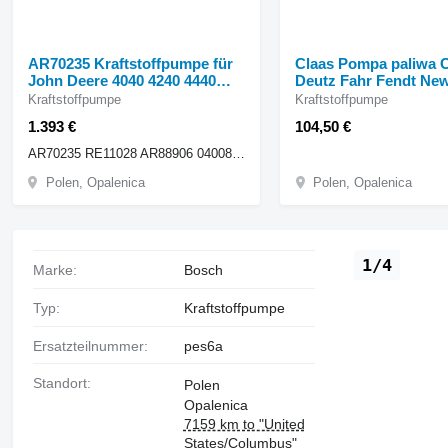
AR70235 Kraftstoffpumpe für
Claas Pompa paliwa 
John Deere 4040 4240 4440
Deutz Fahr Fendt Ne
Radtraktor
Volvo 6005029137
Kraftstoffpumpe
Kraftstoffpumpe
Kraftstoffpumpe für 
1.393 €
104,50 €
AR70235 RE11028 AR88906 0400876268
Polen, Opalenica
Polen, Opalenica
1/4
Marke:
Bosch
Typ:
Kraftstoffpumpe
Ersatzteilnummer:
pes6a
Standort:
Polen
Opalenica
7159 km to "United
States/Columbus"