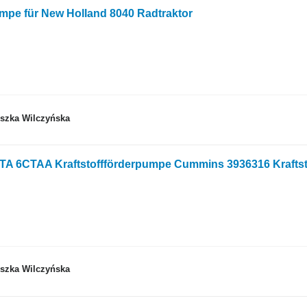
umpe für New Holland 8040 Radtraktor
eszka Wilczyńska
TA 6CTAA Kraftstoffförderpumpe Cummins 3936316 Krafts
eszka Wilczyńska