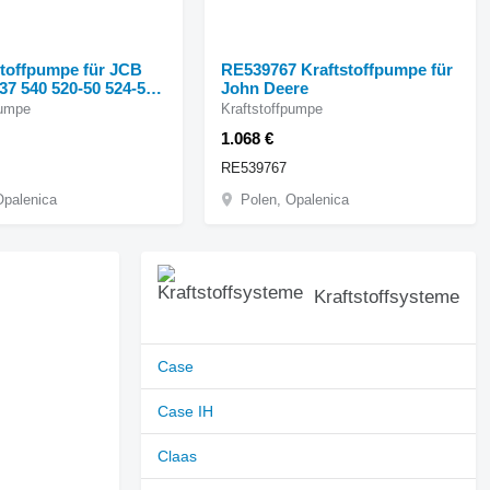
stoffpumpe für JCB
RE539767 Kraftstoffpumpe für
37 540 520-50 524-50
John Deere
55
pumpe
Kraftstoffpumpe
1.068 €
RE539767
Opalenica
Polen, Opalenica
Kraftstoffsysteme
Case
Case IH
Claas