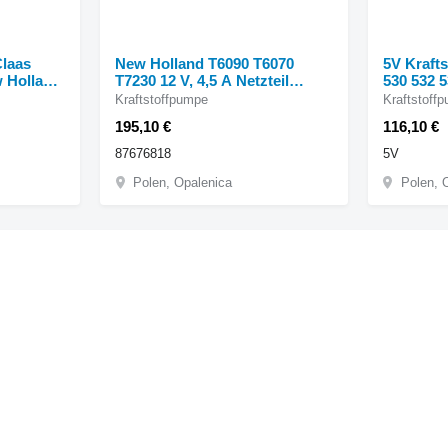
Claas
New Holland T6090 T6070
5V Kraft
w Holland
T7230 12 V, 4,5 A Netzteil
530 532 5
87676818 Kraftstoffpumpe für
525 527-
Kraftstoffpumpe
Kraftstoff
Claas
New Holland T6090 T6070
195,10 €
116,10 €
T7230 Radtraktor
87676818
5V
Polen, Opalenica
Polen, 