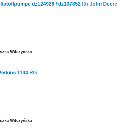
ftstoffpumpe dz124926 / dz107852 für John Deere
eszka Wilczyńska
Perkins 1104 RG
eszka Wilczyńska