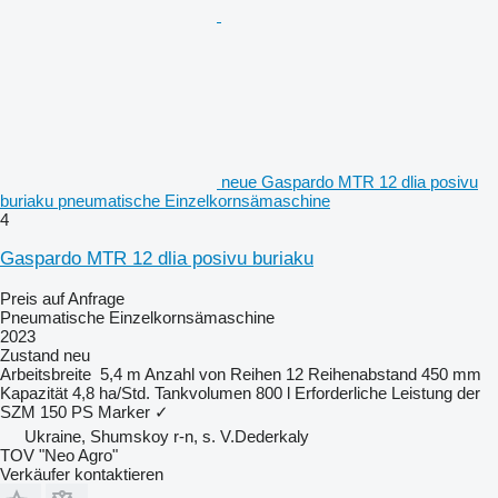
neue Gaspardo MTR 12 dlia posivu
buriaku pneumatische Einzelkornsämaschine
4
Gaspardo MTR 12 dlia posivu buriaku
Preis auf Anfrage
Pneumatische Einzelkornsämaschine
2023
Zustand
neu
Arbeitsbreite
5,4 m
Anzahl von Reihen
12
Reihenabstand
450 mm
Kapazität
4,8 ha/Std.
Tankvolumen
800 l
Erforderliche Leistung der
SZM
150 PS
Marker
✓
Ukraine, Shumskoy r-n, s. V.Dederkaly
TOV "Neo Agro"
Verkäufer kontaktieren