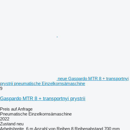
neue Gaspardo MTR 8 + transportnyi
prystrii pneumatische Einzelkornsämaschine
9
Gaspardo MTR 8 + transportnyi prystrii
Preis auf Anfrage
Pneumatische Einzelkornsämaschine
2022
Zustand
neu
Arbeitsbreite
6 m
Anzahl von Reihen
8
Reihenabstand
700 mm